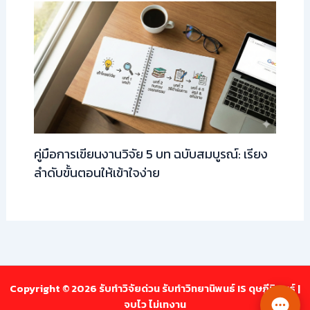
คู่มือการเขียนงานวิจัย 5 บท ฉบับสมบูรณ์: เรียง
ลำดับขั้นตอนให้เข้าใจง่าย
Copyright © 2026 รับทำวิจัยด่วน รับทำวิทยานิพนธ์ IS ดุษฎีนิพนธ์ |
จบไว ไม่เทงาน