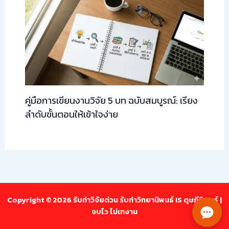
คู่มือการเขียนงานวิจัย 5 บท ฉบับสมบูรณ์: เรียง
ลำดับขั้นตอนให้เข้าใจง่าย
Copyright © 2026 รับทำวิจัยด่วน รับทำวิทยานิพนธ์ IS ดุษฎีนิพนธ์ |
จบไว ไม่เทงาน