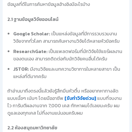
ข้อมูลที่ดีในการค้นหาข้อมูลอ้างอิงมีอะไรบ้าง
2.1 ฐานข้อมูลวิจัยออนไลน์
Google Scholar:
เป็นแหล่งข้อมูลที่มีการรวบรวมงาน
วิจัยจากทั่วโลก สามารถค้นหางานวิจัยได้หลายหัวข้อครับ
ResearchGate:
เป็นแพลตฟอร์มที่นักวิจัยใช้แชร์ผลงาน
ของตนเอง สามารถติดต่อกับนักวิจัยคนอื่นได้ครับ
JSTOR:
มีงานวิจัยและบทความวิชาการในหลายสาขา เป็น
แหล่งที่ดีมากครับ
ถ้าอ่านมาถึงตรงนี้แล้วยังรู้สึกมึนหัวตึ้บ หรืออยากหาทางลัด
แบบเนื้อๆ เน้นๆ โดยมืออาชีพ
[รับทำวิจัยด่วน]
แบบที่จบงาน
ไว การันตีผลงานจาก 7,000 เคส ทักหาผมได้เลยนะครับ ผม
ดูแลเองทุกเคส ไม่ทิ้งงานแน่นอนครับผม
2.2 ห้องสมุดมหาวิทยาลัย