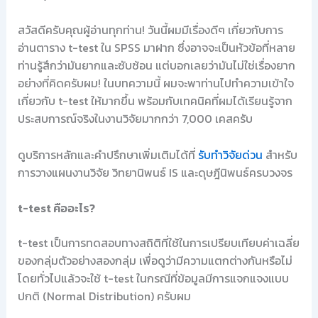
สวัสดีครับคุณผู้อ่านทุกท่าน! วันนี้ผมมีเรื่องดีๆ เกี่ยวกับการ
อ่านตาราง t-test ใน SPSS มาฝาก ซึ่งอาจจะเป็นหัวข้อที่หลาย
ท่านรู้สึกว่ามันยากและซับซ้อน แต่บอกเลยว่ามันไม่ใช่เรื่องยาก
อย่างที่คิดครับผม! ในบทความนี้ ผมจะพาท่านไปทำความเข้าใจ
เกี่ยวกับ t-test ให้มากขึ้น พร้อมกับเทคนิคที่ผมได้เรียนรู้จาก
ประสบการณ์จริงในงานวิจัยมากกว่า 7,000 เคสครับ
ดูบริการหลักและคำปรึกษาเพิ่มเติมได้ที่
รับทำวิจัยด่วน
สำหรับ
การวางแผนงานวิจัย วิทยานิพนธ์ IS และดุษฎีนิพนธ์ครบวงจร
t-test คืออะไร?
t-test เป็นการทดสอบทางสถิติที่ใช้ในการเปรียบเทียบค่าเฉลี่ย
ของกลุ่มตัวอย่างสองกลุ่ม เพื่อดูว่ามีความแตกต่างกันหรือไม่
โดยทั่วไปแล้วจะใช้ t-test ในกรณีที่ข้อมูลมีการแจกแจงแบบ
ปกติ (Normal Distribution) ครับผม