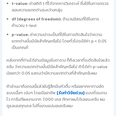
t-value:
ค่าสถิติ t ที่ได้จากการวิเคราะห์ ซึ่งใช้ในการตรวจ
สอบความแตกต่างระหว่างกลุ่ม
df (degrees of freedom):
จำนวนอิสระที่ใช้ในการ
คำนวณ t-test
p-value:
ค่าความน่าจะเป็นที่ใช้ในการตัดสินใจว่าความ
แตกต่างนั้นมีนัยสำคัญหรือไม่ โดยทั่วไปจะใช้ค่า p < 0.05
เป็นเกณฑ์
หลังจากที่ท่านได้อ่านข้อมูลในตาราง ก็ถึงเวลาที่จะตัดสินใจแล้ว
ครับ ว่าความแตกต่างนั้นมีนัยสำคัญหรือไม่ ถ้าได้ค่า p-value
น้อยกว่า 0.05 แสดงว่ามีความแตกต่างที่สำคัญครับผม
ถ้าอ่านมาถึงตรงนี้แล้วยังรู้สึกมึนหัวตึ้บ หรืออยากหาทางลัด
แบบเนื้อๆ เน้นๆ โดยมืออาชีพ
[รับทำวิจัยด่วน]
แบบที่จบงาน
ไว การันตีผลงานจาก 7,000 เคส ทักหาผมได้เลยนะครับ ผม
ดูแลเองทุกเคส ไม่ทิ้งงานแน่นอนครับผม