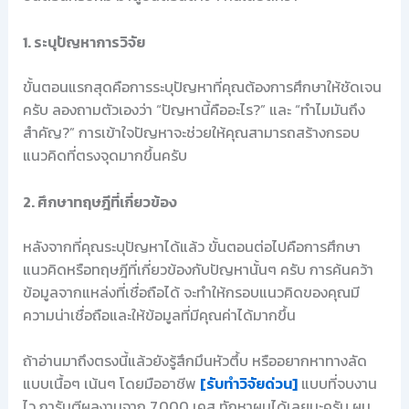
1. ระบุปัญหาการวิจัย
ขั้นตอนแรกสุดคือการระบุปัญหาที่คุณต้องการศึกษาให้ชัดเจน
ครับ ลองถามตัวเองว่า “ปัญหานี้คืออะไร?” และ “ทำไมมันถึง
สำคัญ?” การเข้าใจปัญหาจะช่วยให้คุณสามารถสร้างกรอบ
แนวคิดที่ตรงจุดมากขึ้นครับ
2. ศึกษาทฤษฎีที่เกี่ยวข้อง
หลังจากที่คุณระบุปัญหาได้แล้ว ขั้นตอนต่อไปคือการศึกษา
แนวคิดหรือทฤษฎีที่เกี่ยวข้องกับปัญหานั้นๆ ครับ การค้นคว้า
ข้อมูลจากแหล่งที่เชื่อถือได้ จะทำให้กรอบแนวคิดของคุณมี
ความน่าเชื่อถือและให้ข้อมูลที่มีคุณค่าได้มากขึ้น
ถ้าอ่านมาถึงตรงนี้แล้วยังรู้สึกมึนหัวตึ้บ หรืออยากหาทางลัด
แบบเนื้อๆ เน้นๆ โดยมืออาชีพ
[รับทำวิจัยด่วน]
แบบที่จบงาน
ไว การันตีผลงานจาก 7,000 เคส ทักหาผมได้เลยนะครับ ผม