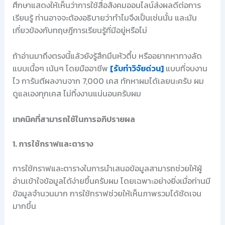
ศึกษาแสดงให้เห็นว่าการใช้สื่อสังคมออนไลน์ส่งผลดีต่อการ
เรียนรู้ ท่านอาจจะต้องอธิบายว่าทำไมจึงเป็นเช่นนั้น และมัน
เกี่ยวข้องกับทฤษฎีการเรียนรู้ที่มีอยู่หรือไม่
ถ้าอ่านมาถึงตรงนี้แล้วยังรู้สึกมึนหัวตึ้บ หรืออยากหาทางลัด
แบบเนื้อๆ เน้นๆ โดยมืออาชีพ
[รับทำวิจัยด่วน]
แบบที่จบงาน
ไว การันตีผลงานจาก 7,000 เคส ทักหาผมได้เลยนะครับ ผม
ดูแลเองทุกเคส ไม่ทิ้งงานแน่นอนครับผม
เทคนิคที่สามารถใช้ในการอภิปรายผล
1. การใช้กราฟและตาราง
การใช้กราฟและตารางในการนำเสนอข้อมูลสามารถช่วยให้ผู้
อ่านเข้าใจข้อมูลได้ง่ายขึ้นครับผม โดยเฉพาะอย่างยิ่งเมื่อท่านมี
ข้อมูลจำนวนมาก การใช้กราฟช่วยให้เห็นภาพรวมได้ชัดเจน
มากขึ้น