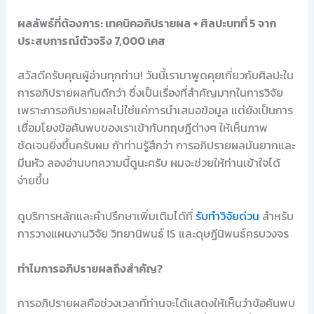
ผลลัพธ์ที่ต้องการ: เทคนิคอภิปรายผล + ศิลปะบทที่ 5 จาก
ประสบการณ์ตัวจริง 7,000 เคส
สวัสดีครับคุณผู้อ่านทุกท่าน! วันนี้เรามาพูดคุยเกี่ยวกับศิลปะใน
การอภิปรายผลกันดีกว่า ซึ่งเป็นเรื่องที่สำคัญมากในการวิจัย
เพราะการอภิปรายผลไม่ใช่แค่การนำเสนอข้อมูล แต่ยังเป็นการ
เชื่อมโยงข้อค้นพบของเราเข้ากับทฤษฎีต่างๆ ให้เห็นภาพ
ชัดเจนยิ่งขึ้นครับผม ถ้าท่านรู้สึกว่า การอภิปรายผลมันยากและ
มึนหัว ลองอ่านบทความนี้ดูนะครับ ผมจะช่วยให้ท่านเข้าใจได้
ง่ายขึ้น
ดูบริการหลักและคำปรึกษาเพิ่มเติมได้ที่
รับทำวิจัยด่วน
สำหรับ
การวางแผนงานวิจัย วิทยานิพนธ์ IS และดุษฎีนิพนธ์ครบวงจร
ทำไมการอภิปรายผลถึงสำคัญ?
การอภิปรายผลคือช่วงเวลาที่ท่านจะได้แสดงให้เห็นว่าข้อค้นพบ