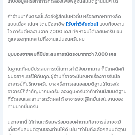
เก็บข้อมูลหรือทำการทดลองเพื่อพิสูจน์สมมติฐานนั้นๆ ได้
ถ้าอ่านมาถึงตรงนี้แล้วยังรู้สึกมึนหัวตึ้บ หรืออยากหาทางลัด
แบบเนื้อๆ เน้นๆ โดยมืออาชีพ
[รับทำวิจัยด่วน]
แบบที่จบงาน
ไว การันตีผลงานจาก 7,000 เคส ทักหาผมได้เลยนะครับ ผม
ดูแลเองทุกเคส ไม่ทิ้งงานแน่นอนครับผม
มุมมองจากผมที่มีประสบการณ์ตรงมากกว่า 7,000 เคส
ในฐานะที่ผมมีประสบการณ์ในการทำวิจัยมากมาย ก็มีเทคนิคที่
ผมอยากแชร์ให้กับคุณผู้อ่านที่อาจจะมีปัญหาเรื่องการรับมือ
อาจารย์ที่ปรึกษาครับ บางครั้งการเสนอสมมติฐานให้ตรงใจ
อาจารย์ก็สำคัญมากนะครับ ลองดูนะครับว่าถ้าท่านมีสมมติฐาน
ที่ชัดเจนและสามารถวัดผลได้ อาจารย์จะรู้สึกมั่นใจในงานของ
ท่านมากขึ้นครับ
นอกจากนี้ ให้ท่านเตรียมพร้อมตอบคำถามที่อาจารย์อาจจะมี
เกี่ยวกับสมมติฐานของท่านให้ดี เช่น “ทำไมถึงเลือกสมมติฐาน