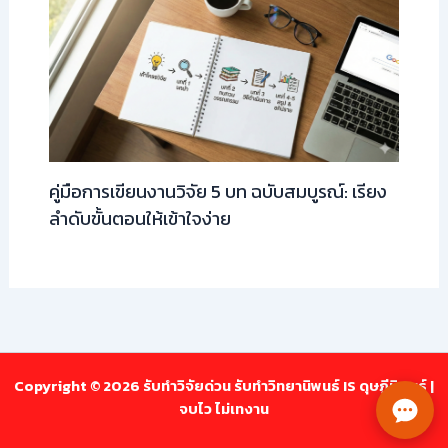
คู่มือการเขียนงานวิจัย 5 บท ฉบับสมบูรณ์: เรียง
ลำดับขั้นตอนให้เข้าใจง่าย
Copyright © 2026 รับทำวิจัยด่วน รับทำวิทยานิพนธ์ IS ดุษฎีนิพนธ์ |
จบไว ไม่เทงาน