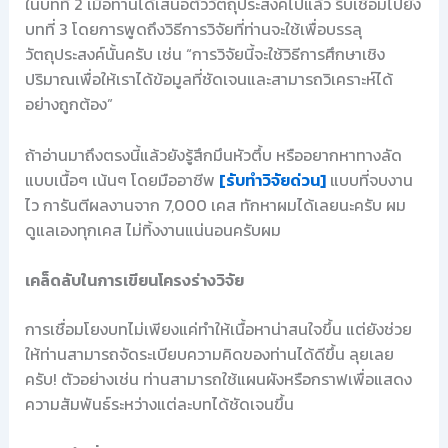
ในบทที่ 2 เมื่อท่านได้เสนอตัววัตถุประสงค์ไปแล้ว รีบเชื่อมไปยัง
บทที่ 3 โดยการพูดถึงวิธีการวิจัยที่ท่านจะใช้เพื่อบรรลุ
วัตถุประสงค์นั้นครับ เช่น “การวิจัยนี้จะใช้วิธีการศึกษาเชิง
ปริมาณเพื่อให้เราได้ข้อมูลที่ชัดเจนและสามารถวิเคราะห์ได้
อย่างถูกต้อง”
ถ้าอ่านมาถึงตรงนี้แล้วยังรู้สึกมึนหัวตึ้บ หรืออยากหาทางลัด
แบบเนื้อๆ เน้นๆ โดยมืออาชีพ
[รับทำวิจัยด่วน]
แบบที่จบงาน
ไว การันตีผลงานจาก 7,000 เคส ทักหาผมได้เลยนะครับ ผม
ดูแลเองทุกเคส ไม่ทิ้งงานแน่นอนครับผม
เคล็ดลับในการเขียนโครงร่างวิจัย
การเชื่อมโยงบทไม่เพียงแค่ทำให้เนื้อหาน่าสนใจขึ้น แต่ยังช่วย
ให้ท่านสามารถจัดระเบียบความคิดของท่านได้ดีขึ้น ลุยเลย
ครับ! ตัวอย่างเช่น ท่านสามารถใช้แผนผังหรือกราฟเพื่อแสดง
ความสัมพันธ์ระหว่างแต่ละบทได้ชัดเจนขึ้น