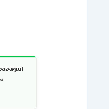
็จของคุณ!
วน