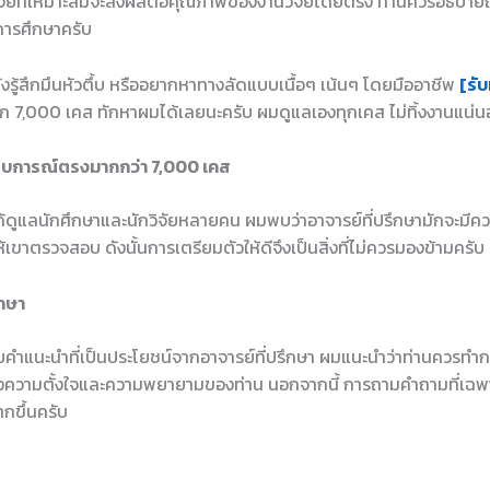
ีวิจัยที่เหมาะสมจะส่งผลต่อคุณภาพของงานวิจัยโดยตรง ท่านควรอธิบายถึ
นการศึกษาครับ
ยังรู้สึกมึนหัวตึ้บ หรืออยากหาทางลัดแบบเนื้อๆ เน้นๆ โดยมืออาชีพ
[รับ
ก 7,000 เคส ทักหาผมได้เลยนะครับ ผมดูแลเองทุกเคส ไม่ทิ้งงานแน่
สบการณ์ตรงมากกว่า 7,000 เคส
ดูแลนักศึกษาและนักวิจัยหลายคน ผมพบว่าอาจารย์ที่ปรึกษามักจะมีควา
ห้เขาตรวจสอบ ดังนั้นการเตรียมตัวให้ดีจึงเป็นสิ่งที่ไม่ควรมองข้ามครับ
ึกษา
้รับคำแนะนำที่เป็นประโยชน์จากอาจารย์ที่ปรึกษา ผมแนะนำว่าท่านควรทำ
ถึงความตั้งใจและความพยายามของท่าน นอกจากนี้ การถามคำถามที่เฉพาะ
กขึ้นครับ