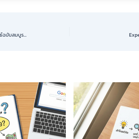
Checklist สุดท้าย: ตรวจสอบความเรียบร้อยวิทยานิพนธ์ฉบับสมบูรณ์
Expe