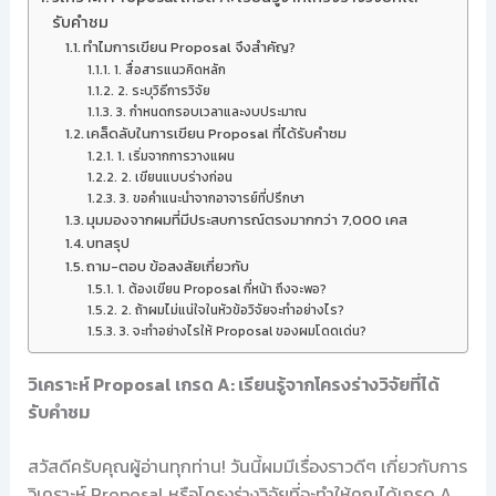
รับคำชม
ทำไมการเขียน Proposal จึงสำคัญ?
1. สื่อสารแนวคิดหลัก
2. ระบุวิธีการวิจัย
3. กำหนดกรอบเวลาและงบประมาณ
เคล็ดลับในการเขียน Proposal ที่ได้รับคำชม
1. เริ่มจากการวางแผน
2. เขียนแบบร่างก่อน
3. ขอคำแนะนำจากอาจารย์ที่ปรึกษา
มุมมองจากผมที่มีประสบการณ์ตรงมากกว่า 7,000 เคส
บทสรุป
ถาม-ตอบ ข้อสงสัยเกี่ยวกับ
1. ต้องเขียน Proposal กี่หน้า ถึงจะพอ?
2. ถ้าผมไม่แน่ใจในหัวข้อวิจัยจะทำอย่างไร?
3. จะทำอย่างไรให้ Proposal ของผมโดดเด่น?
วิเคราะห์ Proposal เกรด A: เรียนรู้จากโครงร่างวิจัยที่ได้
รับคำชม
สวัสดีครับคุณผู้อ่านทุกท่าน! วันนี้ผมมีเรื่องราวดีๆ เกี่ยวกับการ
วิเคราะห์ Proposal หรือโครงร่างวิจัยที่จะทำให้คุณได้เกรด A