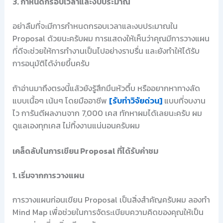
3. กำหนดกรอบเวลาและงบประมาณ
อย่าลืมที่จะมีการกำหนดกรอบเวลาและงบประมาณใน
Proposal ด้วยนะครับผม การแสดงให้เห็นว่าคุณมีการวางแผน
ที่ดีจะช่วยให้การทำงานเป็นไปอย่างราบรื่น และยังทำให้ได้รับ
การอนุมัติได้ง่ายขึ้นครับ
ถ้าอ่านมาถึงตรงนี้แล้วยังรู้สึกมึนหัวตึ้บ หรืออยากหาทางลัด
แบบเนื้อๆ เน้นๆ โดยมืออาชีพ
[รับทำวิจัยด่วน]
แบบที่จบงาน
ไว การันตีผลงานจาก 7,000 เคส ทักหาผมได้เลยนะครับ ผม
ดูแลเองทุกเคส ไม่ทิ้งงานแน่นอนครับผม
เคล็ดลับในการเขียน Proposal ที่ได้รับคำชม
1. เริ่มจากการวางแผน
การวางแผนก่อนเขียน Proposal เป็นสิ่งสำคัญครับผม ลองทำ
Mind Map เพื่อช่วยในการจัดระเบียบความคิดของคุณให้เป็น