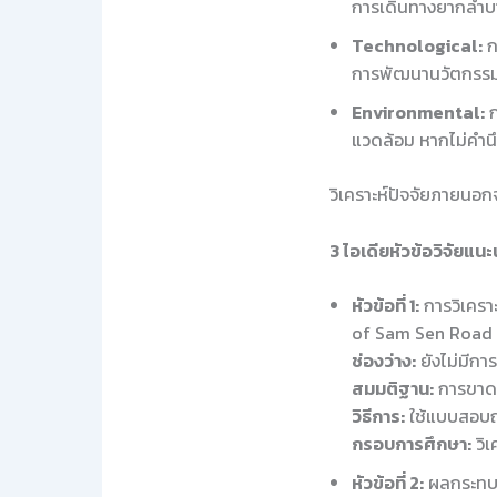
การเดินทางยากลำบา
Technological:
ก
การพัฒนานวัตกรรมใ
Environmental:
ก
แวดล้อม หากไม่คำน
วิเคราะห์ปัจจัยภายนอกจบ
3 ไอเดียหัวข้อวิจัยแนะ
หัวข้อที่ 1:
การวิเครา
of Sam Sen Road 
ช่องว่าง:
ยังไม่มีกา
สมมติฐาน:
การขาดก
วิธีการ:
ใช้แบบสอบถา
กรอบการศึกษา:
วิเ
หัวข้อที่ 2:
ผลกระทบท