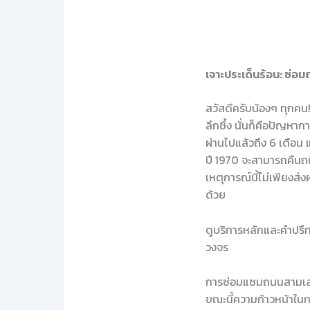
เจาะประเด็นร้อน: ซ่อ
สวัสดีครับน้องๆ ทุกคน!
ลึกซึ้ง นั่นก็คือปัญห
ผ่านไปแล้วถึง 6 เดือน 
ปี 1970 จะสามารถคืนถนน
เหตุการณ์นี้ไม่เพียง
ด้วย
ดูบริการหลักและคำปรึกษ
วงจร
การซ่อมแซมถนนสามเสนที
ขณะนี้ความก้าวหน้าในกา