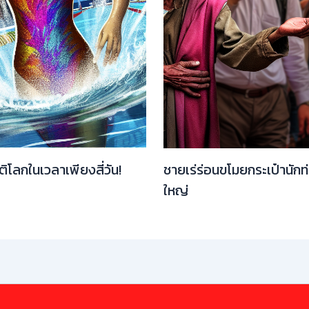
ิติโลกในเวลาเพียงสี่วัน!
ชายเร่ร่อนขโมยกระเป๋านักท
ใหญ่