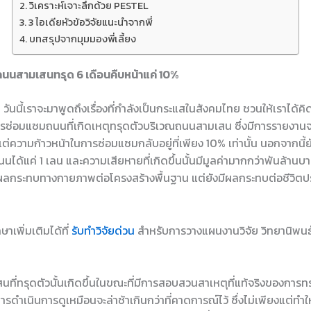
วิเคราะห์เจาะลึกด้วย PESTEL
3 ไอเดียหัวข้อวิจัยแนะนำจากพี่
บทสรุปจากมุมมองพี่เลี้ยง
มถนนสามเสนทรุด 6 เดือนคืบหน้าแค่ 10%
 วันนี้เราจะมาพูดถึงเรื่องที่กำลังเป็นกระแสในสังคมไทย ชวนให้เราได้คิ
าการซ่อมแซมถนนที่เกิดเหตุทรุดตัวบริเวณถนนสามเสน ซึ่งมีการรายงา
แต่ความก้าวหน้าในการซ่อมแซมกลับอยู่ที่เพียง 10% เท่านั้น นอกจากนี
ได้แค่ 1 เลน และความเสียหายที่เกิดขึ้นนั้นมีมูลค่ามากกว่าพันล้านบาท
ส่งผลกระทบทางกายภาพต่อโครงสร้างพื้นฐาน แต่ยังมีผลกระทบต่อชีวิต
าเพิ่มเติมได้ที่
รับทำวิจัยด่วน
สำหรับการวางแผนงานวิจัย วิทยานิพนธ์
่ทรุดตัวนั้นเกิดขึ้นในขณะที่มีการสอบสวนสาเหตุที่แท้จริงของการทรุ
รดำเนินการดูเหมือนจะล่าช้าเกินกว่าที่คาดการณ์ไว้ ซึ่งไม่เพียงแต่ทำ