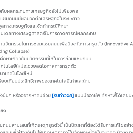
่ยวกับผลกระทบทางเศรษฐกิจยังไม่เพียงพอ
แซมถนนมีผลบวกต่อเศรษฐกิจในระยะยาว
อมูลทางเศรษฐกิจและจัดทำกรณีศึกษา
้โมเดลทางเศรษฐศาสตร์ในการคาดการณ์ผลกระทบ
นวัตกรรมในการซ่อมแซมถนนเพื่อป้องกันการทรุดตัว (Innovative 
ting Collapse)
รศึกษาเกี่ยวกับนวัตกรรมที่ใช้ในการซ่อมแซมถนน
ทคโนโลยีใหม่จะช่วยลดโอกาสการทรุดตัว
นาเทคโนโลยีใหม่
ียบเทียบประสิทธิภาพของเทคโนโลยีเก่าและใหม่
วยังมึนๆ หรืออยากหาคนช่วย
[รับทำวิจัย]
แบบมืออาชีพ ทักหาพี่ได้เลยนะ
้ยง
มถนนสามเสนที่เกิดเหตุทรุดตัวนี้ เป็นปัญหาที่ต้องได้รับการแก้ไขอย่าง
งแผนเพื่อป้องกันไม่ให้เกิดเหตุการณ์ในลักษณะนี้อีกในอนาคต น้องๆ