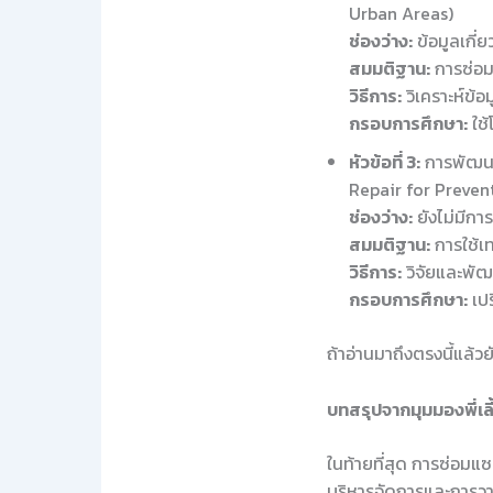
Urban Areas)
ช่องว่าง:
ข้อมูลเกี
สมมติฐาน:
การซ่อม
วิธีการ:
วิเคราะห์ข้
กรอบการศึกษา:
ใช
หัวข้อที่ 3:
การพัฒนา
Repair for Preven
ช่องว่าง:
ยังไม่มีกา
สมมติฐาน:
การใช้เ
วิธีการ:
วิจัยและพัฒ
กรอบการศึกษา:
เปร
ถ้าอ่านมาถึงตรงนี้แล้
บทสรุปจากมุมมองพี่เลี
ในท้ายที่สุด การซ่อมแซ
บริหารจัดการและการวา