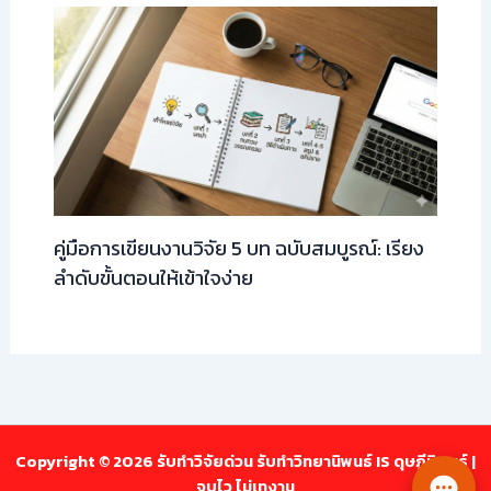
คู่มือการเขียนงานวิจัย 5 บท ฉบับสมบูรณ์: เรียง
ลำดับขั้นตอนให้เข้าใจง่าย
Copyright © 2026 รับทำวิจัยด่วน รับทำวิทยานิพนธ์ IS ดุษฎีนิพนธ์ |
จบไว ไม่เทงาน