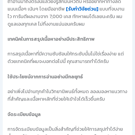
ถ้าอ่านมาถึงตรงนี้แล้วยังรู้สึกมึนหัวตึ้บ หรืออยากหาทางลัด
แบบเนื้อๆ เน้นๆ โดยมืออาชีพ
[รับทำวิจัยด่วน]
แบบที่จบงาน
ไว การันตีผลงานจาก 7,000 เคส ทักหาผมได้เลยนะครับ ผม
ดูแลเองทุกเคส ไม่ทิ้งงานแน่นอนครับผม
เทคนิคในการสรุปเนื้อหาอย่างมีประสิทธิภาพ
การสรุปเนื้อหาที่มีความซับซ้อนให้กระชับนั้นไม่ใช่เรื่องง่าย แต่
ด้วยเทคนิคที่ผมจะบอกต่อไปนี้ คุณสามารถทำได้ครับ
ใช้ประโยชน์จากการอ่านอย่างมีกลยุทธ์
อย่าเพิ่งไปอ่านทุกคำในวิทยานิพนธ์ทั้งหมด ลองมองหาแนวทาง
ที่สำคัญและเนื้อหาหลักที่ช่วยให้เข้าใจได้เร็วขึ้นครับ
จัดระเบียบข้อมูล
การจัดระเบียบข้อมูลเป็นสิ่งสำคัญที่ช่วยให้การสรุปทำได้ง่าย