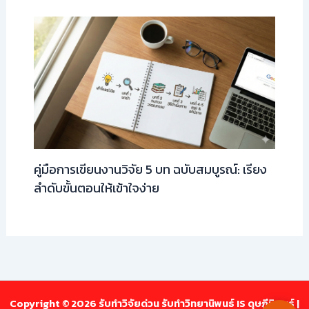
คู่มือการเขียนงานวิจัย 5 บท ฉบับสมบูรณ์: เรียง
ลำดับขั้นตอนให้เข้าใจง่าย
Copyright © 2026 รับทำวิจัยด่วน รับทำวิทยานิพนธ์ IS ดุษฎีนิพนธ์ |