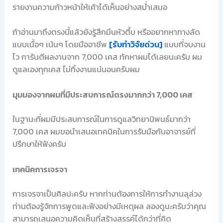
รายงานความก้าวหน้าให้เค้าได้เห็นอย่างสม่ำเสมอ
ถ้าอ่านมาถึงตรงนี้แล้วยังรู้สึกมึนหัวตึ้บ หรืออยากหาทางลัด
แบบเนื้อๆ เน้นๆ โดยมืออาชีพ
[รับทำวิจัยด่วน]
แบบที่จบงาน
ไว การันตีผลงานจาก 7,000 เคส ทักหาผมได้เลยนะครับ ผม
ดูแลเองทุกเคส ไม่ทิ้งงานแน่นอนครับผม
มุมมองจากผมที่มีประสบการณ์ตรงมากกว่า 7,000 เคส
ในฐานะที่ผมมีประสบการณ์ในการดูแลวิทยานิพนธ์มากว่า
7,000 เคส ผมขอนำเสนอเทคนิคในการรับมือกับอาจารย์ที่
ปรึกษาให้ฟังครับ
เทคนิคการเจรจา
การเจรจาเป็นศิลปะครับ หากท่านต้องการให้การทำงานลุล่วง
ท่านต้องรู้จักการพูดและฟังอย่างมีเหตุผล ลองดูนะครับว่าคุณ
สามารถเสนอความคิดเห็นที่สร้างสรรค์ได้กว่าที่คิด