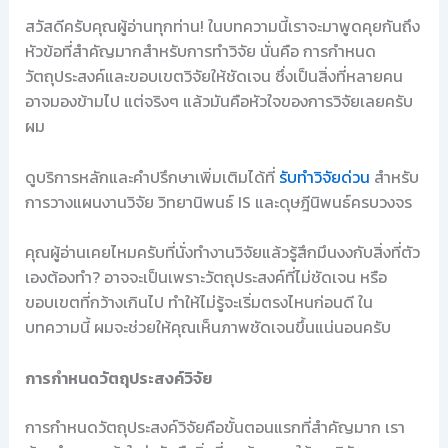
สวัสดีครับคุณผู้อ่านทุกท่าน! ในบทความนี้เราจะมาพูดคุยกันถึง
หัวข้อที่สำคัญมากสำหรับการทำวิจัย นั่นคือ การกำหนด
วัตถุประสงค์และขอบเขตวิจัยให้ชัดเจน ซึ่งเป็นสิ่งที่หลายคน
อาจมองข้ามไป แต่จริงๆ แล้วมันคือหัวใจของการวิจัยเลยครับ
ผม
ดูบริการหลักและคำปรึกษาเพิ่มเติมได้ที่
รับทำวิจัยด่วน
สำหรับ
การวางแผนงานวิจัย วิทยานิพนธ์ IS และดุษฎีนิพนธ์ครบวงจร
คุณผู้อ่านเคยไหมครับที่นั่งทำงานวิจัยแล้วรู้สึกมึนงงกับสิ่งที่ตัว
เองต้องทำ? อาจจะเป็นเพราะวัตถุประสงค์ที่ไม่ชัดเจน หรือ
ขอบเขตที่กว้างเกินไป ทำให้ไม่รู้จะเริ่มตรงไหนก่อนดี ใน
บทความนี้ ผมจะช่วยให้คุณเห็นภาพชัดเจนขึ้นแน่นอนครับ
การกำหนดวัตถุประสงค์วิจัย
การกำหนดวัตถุประสงค์วิจัยคือขั้นตอนแรกที่สำคัญมาก เรา