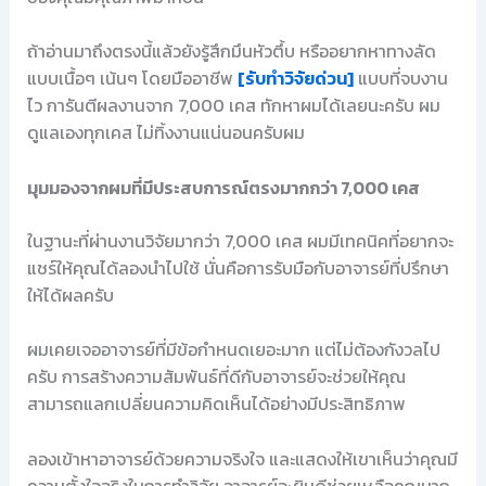
ถ้าอ่านมาถึงตรงนี้แล้วยังรู้สึกมึนหัวตึ้บ หรืออยากหาทางลัด
แบบเนื้อๆ เน้นๆ โดยมืออาชีพ
[รับทำวิจัยด่วน]
แบบที่จบงาน
ไว การันตีผลงานจาก 7,000 เคส ทักหาผมได้เลยนะครับ ผม
ดูแลเองทุกเคส ไม่ทิ้งงานแน่นอนครับผม
มุมมองจากผมที่มีประสบการณ์ตรงมากกว่า 7,000 เคส
ในฐานะที่ผ่านงานวิจัยมากว่า 7,000 เคส ผมมีเทคนิคที่อยากจะ
แชร์ให้คุณได้ลองนำไปใช้ นั่นคือการรับมือกับอาจารย์ที่ปรึกษา
ให้ได้ผลครับ
ผมเคยเจออาจารย์ที่มีข้อกำหนดเยอะมาก แต่ไม่ต้องกังวลไป
ครับ การสร้างความสัมพันธ์ที่ดีกับอาจารย์จะช่วยให้คุณ
สามารถแลกเปลี่ยนความคิดเห็นได้อย่างมีประสิทธิภาพ
ลองเข้าหาอาจารย์ด้วยความจริงใจ และแสดงให้เขาเห็นว่าคุณมี
ความตั้งใจจริงในการทำวิจัย อาจารย์จะยินดีช่วยเหลือคุณมาก