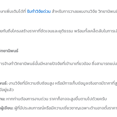
าเพิ่มเติมได้ที่
รับทำวิจัยด่วน
สำหรับการวางแผนงานวิจัย วิทยานิพนธ์
ยกันถึงโครงสร้างราคาที่ชัดเจนและยุติธรรม พร้อมทั้งเคล็ดลับในการเลื
ิทยานิพนธ์
จ้างทำวิทยานิพนธ์นั้นมีหลายปัจจัยที่เข้ามาเกี่ยวข้อง ซึ่งสามารถแบ่
นธ์:
งานวิจัยที่มีความซับซ้อนสูง หรือมีการเก็บข้อมูลจริงอาจมีราคาที่ส
ีอยู่แล้ว
าน:
หากท่านต้องการงานด่วน ราคาก็อาจจะสูงขึ้นตามไปด้วยครับ
ู้เขียน:
ผู้ที่มีประสบการณ์หรือมีความเชี่ยวชาญเฉพาะด้านอาจตั้งราคาได