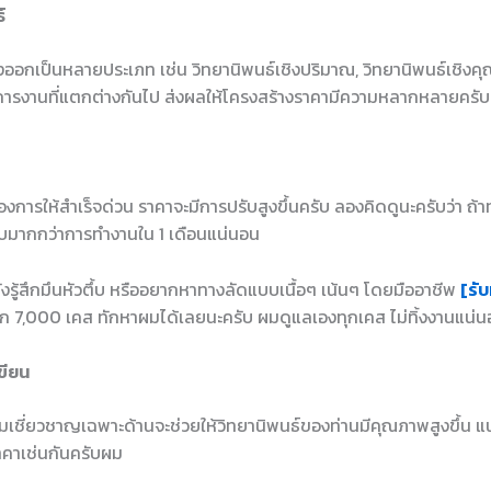
์
ออกเป็นหลายประเภท เช่น วิทยานิพนธ์เชิงปริมาณ, วิทยานิพนธ์เชิงคุณ
การงานที่แตกต่างกันไป ส่งผลให้โครงสร้างราคามีความหลากหลายครั
องการให้สำเร็จด่วน ราคาจะมีการปรับสูงขึ้นครับ ลองคิดดูนะครับว่า ถ้าท
รีบมากกว่าการทำงานใน 1 เดือนแน่นอน
ยังรู้สึกมึนหัวตึ้บ หรืออยากหาทางลัดแบบเนื้อๆ เน้นๆ โดยมืออาชีพ
[รับ
ก 7,000 เคส ทักหาผมได้เลยนะครับ ผมดูแลเองทุกเคส ไม่ทิ้งงานแน่
ขียน
ความเชี่ยวชาญเฉพาะด้านจะช่วยให้วิทยานิพนธ์ของท่านมีคุณภาพสูงขึ้น 
าคาเช่นกันครับผม