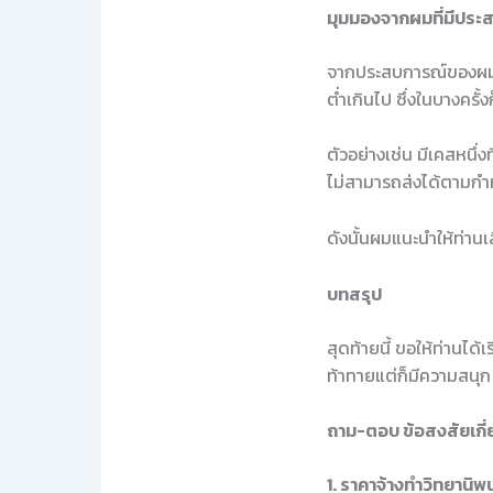
มุมมองจากผมที่มีประ
จากประสบการณ์ของผมในก
ต่ำเกินไป ซึ่งในบางครั้
ตัวอย่างเช่น มีเคสหนึ่ง
ไม่สามารถส่งได้ตามกำห
ดังนั้นผมแนะนำให้ท่านเ
บทสรุป
สุดท้ายนี้ ขอให้ท่านได้
ท้าทายแต่ก็มีความสนุก 
ถาม-ตอบ ข้อสงสัยเกี่
1. ราคาจ้างทำวิทยานิพนธ์