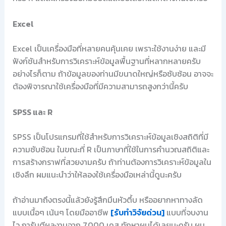
Excel
Excel เป็นเครื่องมือที่หลายคนคุ้นเคย เพราะใช้งานง่าย และมี
ฟังก์ชันสำหรับการวิเคราะห์ข้อมูลพื้นฐานที่หลากหลายครับ
อย่างไรก็ตาม ถ้าข้อมูลของท่านมีขนาดใหญ่หรือซับซ้อน อาจจะ
ต้องพิจารณาใช้เครื่องมือที่มีความสามารถสูงกว่านี้ครับ
SPSS และ R
SPSS เป็นโปรแกรมที่ใช้สำหรับการวิเคราะห์ข้อมูลเชิงสถิติที่มี
ความซับซ้อน ในขณะที่ R เป็นภาษาที่ใช้ในการคำนวณสถิติและ
การสร้างกราฟที่สวยงามครับ ถ้าท่านต้องการวิเคราะห์ข้อมูลใน
เชิงลึก ผมแนะนำว่าให้ลองใช้เครื่องมือเหล่านี้ดูนะครับ
ถ้าอ่านมาถึงตรงนี้แล้วยังรู้สึกมึนหัวตึ้บ หรืออยากหาทางลัด
แบบเนื้อๆ เน้นๆ โดยมืออาชีพ
[รับทำวิจัยด่วน]
แบบที่จบงาน
ไว การันตีผลงานจาก 7,000 เคส ทักหาผมได้เลยนะครับ ผม