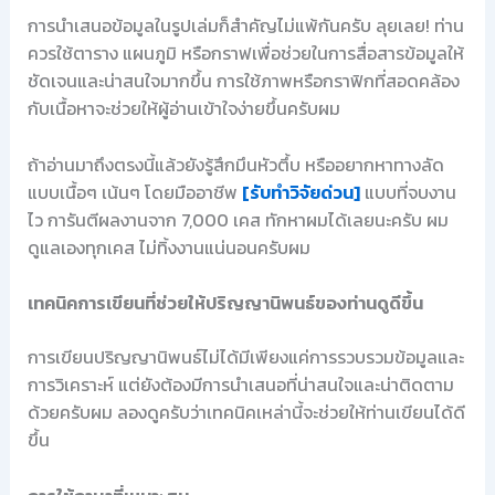
การนำเสนอข้อมูลในรูปเล่มก็สำคัญไม่แพ้กันครับ ลุยเลย! ท่าน
ควรใช้ตาราง แผนภูมิ หรือกราฟเพื่อช่วยในการสื่อสารข้อมูลให้
ชัดเจนและน่าสนใจมากขึ้น การใช้ภาพหรือกราฟิกที่สอดคล้อง
กับเนื้อหาจะช่วยให้ผู้อ่านเข้าใจง่ายขึ้นครับผม
ถ้าอ่านมาถึงตรงนี้แล้วยังรู้สึกมึนหัวตึ้บ หรืออยากหาทางลัด
แบบเนื้อๆ เน้นๆ โดยมืออาชีพ
[รับทำวิจัยด่วน]
แบบที่จบงาน
ไว การันตีผลงานจาก 7,000 เคส ทักหาผมได้เลยนะครับ ผม
ดูแลเองทุกเคส ไม่ทิ้งงานแน่นอนครับผม
เทคนิคการเขียนที่ช่วยให้ปริญญานิพนธ์ของท่านดูดีขึ้น
การเขียนปริญญานิพนธ์ไม่ได้มีเพียงแค่การรวบรวมข้อมูลและ
การวิเคราะห์ แต่ยังต้องมีการนำเสนอที่น่าสนใจและน่าติดตาม
ด้วยครับผม ลองดูครับว่าเทคนิคเหล่านี้จะช่วยให้ท่านเขียนได้ดี
ขึ้น