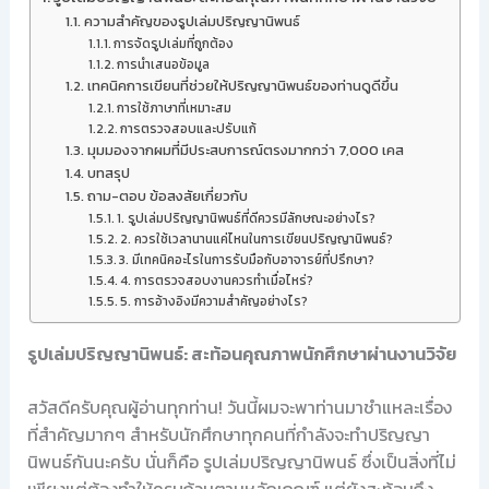
ความสำคัญของรูปเล่มปริญญานิพนธ์
การจัดรูปเล่มที่ถูกต้อง
การนำเสนอข้อมูล
เทคนิคการเขียนที่ช่วยให้ปริญญานิพนธ์ของท่านดูดีขึ้น
การใช้ภาษาที่เหมาะสม
การตรวจสอบและปรับแก้
มุมมองจากผมที่มีประสบการณ์ตรงมากกว่า 7,000 เคส
บทสรุป
ถาม-ตอบ ข้อสงสัยเกี่ยวกับ
1. รูปเล่มปริญญานิพนธ์ที่ดีควรมีลักษณะอย่างไร?
2. ควรใช้เวลานานแค่ไหนในการเขียนปริญญานิพนธ์?
3. มีเทคนิคอะไรในการรับมือกับอาจารย์ที่ปรึกษา?
4. การตรวจสอบงานควรทำเมื่อไหร่?
5. การอ้างอิงมีความสำคัญอย่างไร?
รูปเล่มปริญญานิพนธ์: สะท้อนคุณภาพนักศึกษาผ่านงานวิจัย
สวัสดีครับคุณผู้อ่านทุกท่าน! วันนี้ผมจะพาท่านมาชำแหละเรื่อง
ที่สำคัญมากๆ สำหรับนักศึกษาทุกคนที่กำลังจะทำปริญญา
นิพนธ์กันนะครับ นั่นก็คือ รูปเล่มปริญญานิพนธ์ ซึ่งเป็นสิ่งที่ไม่