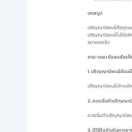
บทสรุป
ปริญญานิพนธ์คือกุญแจส
ปริญญานิพนธ์ไม่ใช่เพ
อนาคตครับ
ถาม-ตอบ ข้อสงสัยเกี
1. ปริญญานิพนธ์ต้องม
ปริญญานิพนธ์มักจะมีค
2. ควรเริ่มทำปริญญานิพ
ควรเริ่มทำปริญญานิพนธ์
3. มีวิธีใดบ้างในการ