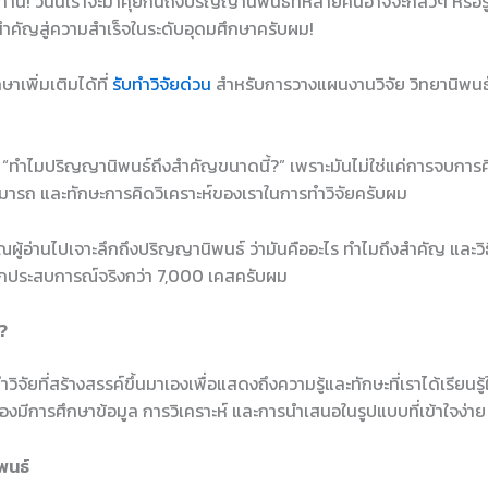
กท่าน! วันนี้เราจะมาคุยกันถึงปริญญานิพนธ์ที่หลายคนอาจจะกลัวๆ หรือรู้ส
สำคัญสู่ความสำเร็จในระดับอุดมศึกษาครับผม!
าเพิ่มเติมได้ที่
รับทำวิจัยด่วน
สำหรับการวางแผนงานวิจัย วิทยานิพนธ์
“ทำไมปริญญานิพนธ์ถึงสำคัญขนาดนี้?” เพราะมันไม่ใช่แค่การจบการศ
ารถ และทักษะการคิดวิเคราะห์ของเราในการทำวิจัยครับผม
ผู้อ่านไปเจาะลึกถึงปริญญานิพนธ์ ว่ามันคืออะไร ทำไมถึงสำคัญ และ
กประสบการณ์จริงกว่า 7,000 เคสครับผม
?
จัยที่สร้างสรรค์ขึ้นมาเองเพื่อแสดงถึงความรู้และทักษะที่เราได้เรียนร
มีการศึกษาข้อมูล การวิเคราะห์ และการนำเสนอในรูปแบบที่เข้าใจง่าย
พนธ์