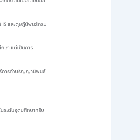
ึกกดดันเมื่อได้ยินชื่อ
 IS และดุษฎีนิพนธ์ครบ
ึกษา แต่เป็นการ
วิธีการทำปริญญานิพนธ์
ู้ในระดับอุดมศึกษาครับ