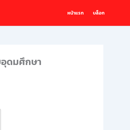
หน้าแรก
บล็อก
บอุดมศึกษา