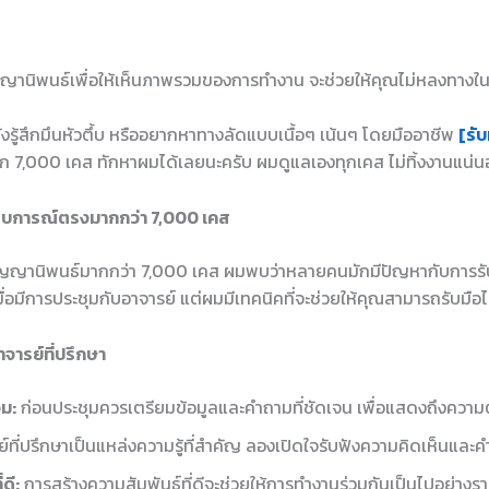
ญานิพนธ์เพื่อให้เห็นภาพรวมของการทำงาน จะช่วยให้คุณไม่หลงทางใ
ยังรู้สึกมึนหัวตึ้บ หรืออยากหาทางลัดแบบเนื้อๆ เน้นๆ โดยมืออาชีพ
[รับ
ก 7,000 เคส ทักหาผมได้เลยนะครับ ผมดูแลเองทุกเคส ไม่ทิ้งงานแน่
สบการณ์ตรงมากกว่า 7,000 เคส
ญานิพนธ์มากกว่า 7,000 เคส ผมพบว่าหลายคนมักมีปัญหากับการรับม
่อมีการประชุมกับอาจารย์ แต่ผมมีเทคนิคที่จะช่วยให้คุณสามารถรับมือไ
จารย์ที่ปรึกษา
อม:
ก่อนประชุมควรเตรียมข้อมูลและคำถามที่ชัดเจน เพื่อแสดงถึงความ
์ที่ปรึกษาเป็นแหล่งความรู้ที่สำคัญ ลองเปิดใจรับฟังความคิดเห็นแล
ดี:
การสร้างความสัมพันธ์ที่ดีจะช่วยให้การทำงานร่วมกันเป็นไปอย่างราบ