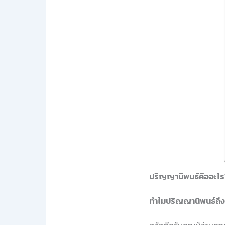
ปริญญานิพนธ์คืออะไร
ทำไมปริญญานิพนธ์ถึ