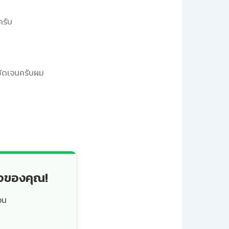
ครับ
งชัดเจนครับผม
็จของคุณ!
วน