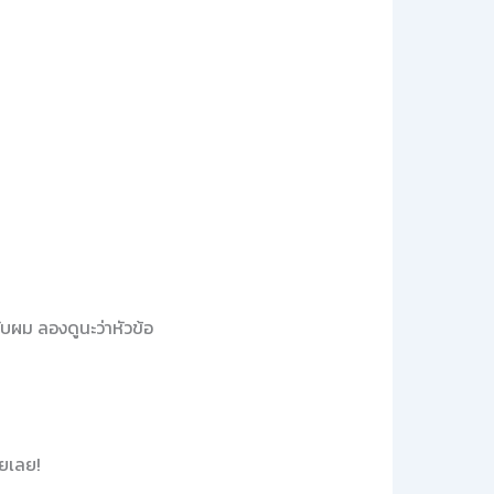
บผม ลองดูนะว่าหัวข้อ
ุยเลย!