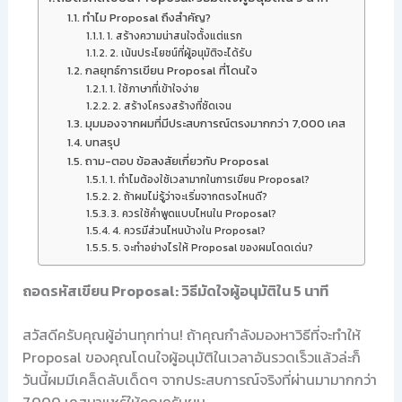
ทำไม Proposal ถึงสำคัญ?
1. สร้างความน่าสนใจตั้งแต่แรก
2. เน้นประโยชน์ที่ผู้อนุมัติจะได้รับ
กลยุทธ์การเขียน Proposal ที่โดนใจ
1. ใช้ภาษาที่เข้าใจง่าย
2. สร้างโครงสร้างที่ชัดเจน
มุมมองจากผมที่มีประสบการณ์ตรงมากกว่า 7,000 เคส
บทสรุป
ถาม-ตอบ ข้อสงสัยเกี่ยวกับ Proposal
1. ทำไมต้องใช้เวลามากในการเขียน Proposal?
2. ถ้าผมไม่รู้ว่าจะเริ่มจากตรงไหนดี?
3. ควรใช้คำพูดแบบไหนใน Proposal?
4. ควรมีส่วนไหนบ้างใน Proposal?
5. จะทำอย่างไรให้ Proposal ของผมโดดเด่น?
ถอดรหัสเขียน Proposal: วิธีมัดใจผู้อนุมัติใน 5 นาที
สวัสดีครับคุณผู้อ่านทุกท่าน! ถ้าคุณกำลังมองหาวิธีที่จะทำให้
Proposal ของคุณโดนใจผู้อนุมัติในเวลาอันรวดเร็วแล้วล่ะก็
วันนี้ผมมีเคล็ดลับเด็ดๆ จากประสบการณ์จริงที่ผ่านมามากกว่า