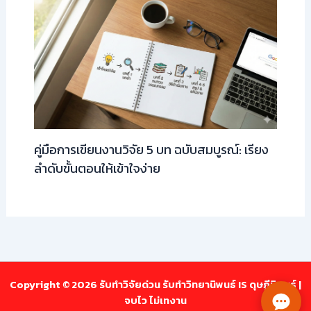
คู่มือการเขียนงานวิจัย 5 บท ฉบับสมบูรณ์: เรียง
ลำดับขั้นตอนให้เข้าใจง่าย
Copyright © 2026 รับทำวิจัยด่วน รับทำวิทยานิพนธ์ IS ดุษฎีนิพนธ์ |
จบไว ไม่เทงาน