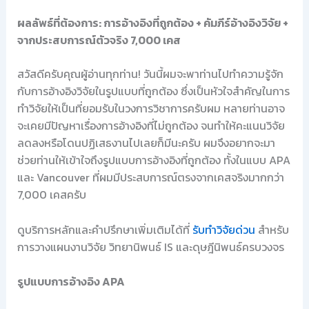
ผลลัพธ์ที่ต้องการ: การอ้างอิงที่ถูกต้อง + คัมภีร์อ้างอิงวิจัย +
จากประสบการณ์ตัวจริง 7,000 เคส
สวัสดีครับคุณผู้อ่านทุกท่าน! วันนี้ผมจะพาท่านไปทำความรู้จัก
กับการอ้างอิงวิจัยในรูปแบบที่ถูกต้อง ซึ่งเป็นหัวใจสำคัญในการ
ทำวิจัยให้เป็นที่ยอมรับในวงการวิชาการครับผม หลายท่านอาจ
จะเคยมีปัญหาเรื่องการอ้างอิงที่ไม่ถูกต้อง จนทำให้คะแนนวิจัย
ลดลงหรือโดนปฏิเสธงานไปเลยก็มีนะครับ ผมจึงอยากจะมา
ช่วยท่านให้เข้าใจถึงรูปแบบการอ้างอิงที่ถูกต้อง ทั้งในแบบ APA
และ Vancouver ที่ผมมีประสบการณ์ตรงจากเคสจริงมากกว่า
7,000 เคสครับ
ดูบริการหลักและคำปรึกษาเพิ่มเติมได้ที่
รับทำวิจัยด่วน
สำหรับ
การวางแผนงานวิจัย วิทยานิพนธ์ IS และดุษฎีนิพนธ์ครบวงจร
รูปแบบการอ้างอิง APA