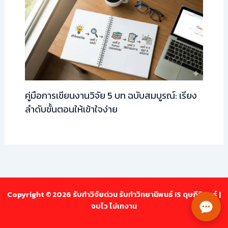
คู่มือการเขียนงานวิจัย 5 บท ฉบับสมบูรณ์: เรียง
ลำดับขั้นตอนให้เข้าใจง่าย
Copyright © 2026 รับทำวิจัยด่วน รับทำวิทยานิพนธ์ IS ดุษฎีนิพนธ์ |
จบไว ไม่เทงาน