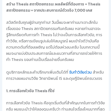
สร้าง Thesis สถาปัตยกรรม: ผลลัพธ์ที่ต้องการ + Thesis
สถาปัตยกรรม + จากประสบการณ์ตัวจริง 7,000 เคส
สวัสดีครับคุณผู้อ่านทุกท่าน! วันนี้ผมจะพาท่านมาเจาะลึกใน
เรื่องของ Thesis สถาปัตยกรรมกันครับผม หลายท่านอาจจะ
รู้สึกเครียดกับการทำ Thesis ไม่ว่าจะเป็นการเลือกหัวข้อ, การ
ทำวิจัย, หรือการเขียนรูปเล่มให้สมบูรณ์ ผมเข้าใจดีว่ามันคือ
ความกดดันที่ต้องเผชิญ แต่ไม่ต้องห่วงนะครับ ในบทความนี้
ผมจะมาแบ่งปันประสบการณ์และแนวทางที่สามารถช่วยให้การ
ทำ Thesis ของท่านเป็นเรื่องง่ายขึ้นครับผม
ดูบริการหลักและคำปรึกษาเพิ่มเติมได้ที่
รับทำวิจัยด่วน
สำหรับ
การวางแผนงานวิจัย วิทยานิพนธ์ IS และดุษฎีนิพนธ์ครบวงจร
1. การเลือกหัวข้อ Thesis ที่ใช่
การเลือกหัวข้อ Thesis คือจุดเริ่มต้นที่สำคัญมากในการทำวิจัย
ครับ ผมแนะนำว่าให้ลองดูนะครับว่า ท่านสนใจเรื่องไหนมากที่สุด