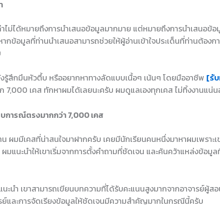
า
ุณค่าไม่ได้หมายถึงการนำเสนอข้อมูลมากมาย แต่หมายถึงการนำเสนอข้อม
หากข้อมูลที่ท่านนำเสนอสามารถช่วยให้ผู้อ่านเข้าใจประเด็นที่ท่านต้องการ
บ
ยังรู้สึกมึนหัวตึ้บ หรืออยากหาทางลัดแบบเนื้อๆ เน้นๆ โดยมืออาชีพ
[รับ
ก 7,000 เคส ทักหาผมได้เลยนะครับ ผมดูแลเองทุกเคส ไม่ทิ้งงานแน่
สบการณ์ตรงมากกว่า 7,000 เคส
น ผมมีเคสที่น่าสนใจมาฝากครับ เคยมีนักเรียนคนหนึ่งมาหาผมเพราะเขาไม
แนะนำให้เขาเริ่มจากการตั้งคำถามที่ชัดเจน และค้นคว้าแหล่งข้อมูลที่น่า
แนะนำ เขาสามารถเขียนบทความที่ได้รับคะแนนสูงมากจากอาจารย์ผู้สอ
์และการจัดเรียงข้อมูลให้ชัดเจนมีความสำคัญมากในกรณีนี้ครับ