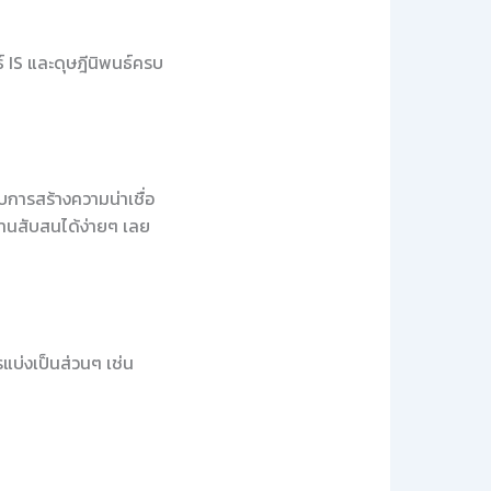
 IS และดุษฎีนิพนธ์ครบ
บการสร้างความน่าเชื่อ
อ่านสับสนได้ง่ายๆ เลย
รแบ่งเป็นส่วนๆ เช่น