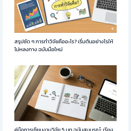
สรุปชัด ๆ การทำวิจัยคืออะไร? เริ่มต้นอย่างไรให้
ไม่หลงทาง ฉบับมือใหม่
คู่มือการเขียนงานวิจัย 5 บท ฉบับสมบูรณ์: เรียง