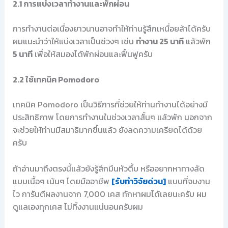
2.1 การแบ่งเวลาทำงานและพักผ่อน
การทำงานต่อเนื่องยาวนานอาจทำให้ท่านรู้สึกเหนื่อยล้าได้ครับ
ผมแนะนำว่าให้แบ่งเวลาเป็นช่วงๆ เช่น
ทำงาน 25 นาที
แล้วพัก
5 นาที
เพื่อให้สมองได้พักผ่อนและฟื้นฟูครับ
2.2 ใช้เทคนิค Pomodoro
เทคนิค Pomodoro เป็นวิธีการที่ช่วยให้ท่านทำงานได้อย่างมี
ประสิทธิภาพ โดยการทำงานในช่วงเวลาสั้นๆ แล้วพัก นอกจาก
จะช่วยให้ท่านมีสมาธิมากขึ้นแล้ว ยังลดความเครียดได้ด้วย
ครับ
ถ้าอ่านมาถึงตรงนี้แล้วยังรู้สึกมึนหัวตึ้บ หรืออยากหาทางลัด
แบบเนื้อๆ เน้นๆ โดยมืออาชีพ
[รับทำวิจัยด่วน]
แบบที่จบงาน
ไว การันตีผลงานจาก 7,000 เคส ทักหาผมได้เลยนะครับ ผม
ดูแลเองทุกเคส ไม่ทิ้งงานแน่นอนครับผม