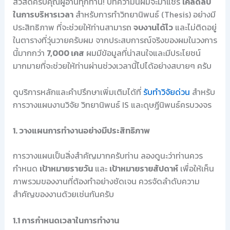
สวัสดีครับคุณผู้อ่านทุกท่าน! บทความนี้ผมจะมาแชร์
เคล็ดลับ
ในการบริหารเวลา
สำหรับการทำวิทยานิพนธ์ (Thesis) อย่างมี
ประสิทธิภาพ ที่จะช่วยให้ท่านสามารถ
จบงานได้ไว
และไม่ติดอยู่
ในตารางที่วุ่นวายครับผม จากประสบการณ์จริงของผมในวงการ
นี้มากกว่า
7,000 เคส
ผมมีข้อมูลที่น่าสนใจและมีประโยชน์
มากมายที่จะช่วยให้ท่านผ่านช่วงเวลานี้ไปได้อย่างสบายๆ ครับ
ดูบริการหลักและคำปรึกษาเพิ่มเติมได้ที่
รับทำวิจัยด่วน
สำหรับ
การวางแผนงานวิจัย วิทยานิพนธ์ IS และดุษฎีนิพนธ์ครบวงจร
1. วางแผนการทำงานอย่างมีประสิทธิภาพ
การวางแผนเป็นสิ่งสำคัญมากครับท่าน ลองดูนะว่าท่านควร
กำหนด
เป้าหมายรายวัน
และ
เป้าหมายรายสัปดาห์
เพื่อให้เห็น
ภาพรวมของงานที่ต้องทำอย่างชัดเจน ควรจัดลำดับความ
สำคัญของงานด้วยเช่นกันครับ
1.1 การกำหนดเวลาในการทำงาน