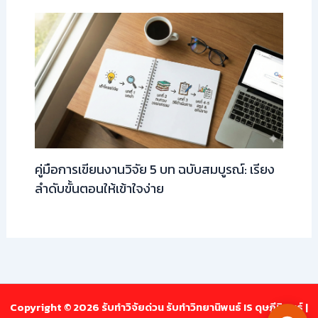
คู่มือการเขียนงานวิจัย 5 บท ฉบับสมบูรณ์: เรียง
ลำดับขั้นตอนให้เข้าใจง่าย
Copyright © 2026 รับทำวิจัยด่วน รับทำวิทยานิพนธ์ IS ดุษฎีนิพนธ์ |