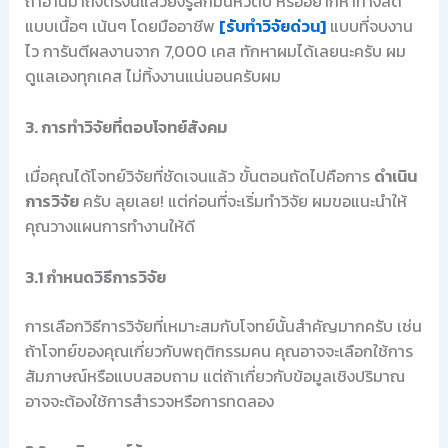
ถ้าอ่านมาถึงตรงนี้แล้วยังรู้สึกมึนหัวตึ้บ หรืออยากหาทางลัด
แบบเนื้อๆ เน้นๆ โดยมืออาชีพ
[รับทำวิจัยด่วน]
แบบที่จบงาน
ไว การันตีผลงานจาก 7,000 เคส ทักหาผมได้เลยนะครับ ผม
ดูแลเองทุกเคส ไม่ทิ้งงานแน่นอนครับผม
3. การทำวิจัยที่ตอบโจทย์สังคม
เมื่อคุณได้โจทย์วิจัยที่ชัดเจนแล้ว ขั้นตอนถัดไปคือการ
ดำเนิน
การวิจัย
ครับ ลุยเลย! แต่ก่อนที่จะเริ่มทำวิจัย ผมขอแนะนำให้
คุณวางแผนการทำงานให้ดี
3.1 กำหนดวิธีการวิจัย
การเลือกวิธีการวิจัยที่เหมาะสมกับโจทย์นั้นสำคัญมากครับ เช่น
ถ้าโจทย์ของคุณเกี่ยวกับพฤติกรรมคน คุณอาจจะเลือกใช้การ
สัมภาษณ์หรือแบบสอบถาม แต่ถ้าเกี่ยวกับข้อมูลเชิงปริมาณ
อาจจะต้องใช้การสำรวจหรือการทดลอง