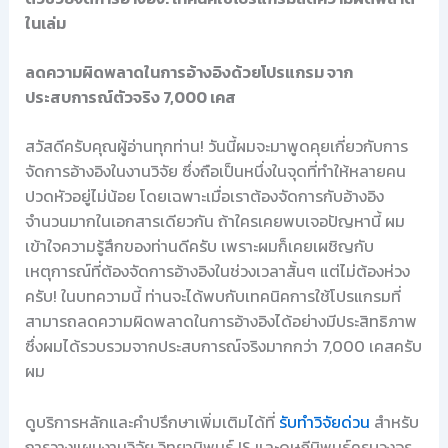
ในเล่ม
ลดความผิดพลาดในการอ้างอิงด้วยโปรแกรม จาก
ประสบการณ์ตัวจริง 7,000 เคส
สวัสดีครับคุณผู้อ่านทุกท่าน! วันนี้ผมจะมาพูดคุยเกี่ยวกับการ
จัดการอ้างอิงในงานวิจัย ซึ่งถือเป็นหนึ่งในจุดที่ทำให้หลายคน
ปวดหัวอยู่ไม่น้อย โดยเฉพาะเมื่อเราต้องจัดการกับอ้างอิง
จำนวนมากในเอกสารเดียวกัน ถ้าใครเคยพบเจอปัญหานี้ ผม
เข้าใจความรู้สึกของท่านดีครับ เพราะผมก็เคยเผชิญกับ
เหตุการณ์ที่ต้องจัดการอ้างอิงในช่วงเวลาสั้นๆ แต่ไม่ต้องห่วง
ครับ! ในบทความนี้ ท่านจะได้พบกับเทคนิคการใช้โปรแกรมที่
สามารถลดความผิดพลาดในการอ้างอิงได้อย่างมีประสิทธิภาพ
ซึ่งผมได้รวบรวมจากประสบการณ์จริงมากกว่า 7,000 เคสครับ
ผม
ดูบริการหลักและคำปรึกษาเพิ่มเติมได้ที่
รับทำวิจัยด่วน
สำหรับ
การวางแผนงานวิจัย วิทยานิพนธ์ IS และดุษฎีนิพนธ์ครบวงจร