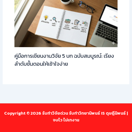
คู่มือการเขียนงานวิจัย 5 บท ฉบับสมบูรณ์: เรียง
ลำดับขั้นตอนให้เข้าใจง่าย
Copyright © 2026 รับทำวิจัยด่วน รับทำวิทยานิพนธ์ IS ดุษฎีนิพนธ์ |
จบไว ไม่เทงาน