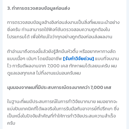
3. ทำการตรวจสอบข้อมูลก่อนส่ง
การตรวจสอบข้อมูลอ้างอิงก่อนส่งงานเป็นสิ่งที่ผมแนะนำอย่าง
ยิ่งครับ ท่านสามารถใช้ฟังก์ชันตรวจสอบความถูกต้องใน
โปรแกรมได้ เพื่อให้แน่ใจว่าทุกอย่างถูกต้องก่อนส่งผลงาน
ถ้าอ่านมาถึงตรงนี้แล้วยังรู้สึกมึนหัวตึ้บ หรืออยากหาทางลัด
แบบเนื้อๆ เน้นๆ โดยมืออาชีพ
[รับทำวิจัยด่วน]
แบบที่จบงาน
ไว การันตีผลงานจาก 7,000 เคส ทักหาผมได้เลยนะครับ ผม
ดูแลเองทุกเคส ไม่ทิ้งงานแน่นอนครับผม
มุมมองจากผมที่มีประสบการณ์ตรงมากกว่า 7,000 เคส
ในฐานะที่ผมมีประสบการณ์ในการทำวิจัยมากมาย ผมอยากจะ
แบ่งปันเทคนิคที่ได้ผลจริงในการรับมือกับอาจารย์ที่ปรึกษา ซึ่ง
เป็นหนึ่งในปัจจัยสำคัญที่ทำให้การทำวิจัยประสบความสำเร็จ
ครับ