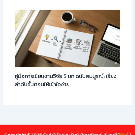
คู่มือการเขียนงานวิจัย 5 บท ฉบับสมบูรณ์: เรียง
ลำดับขั้นตอนให้เข้าใจง่าย
Copyright © 2026 รับทำวิจัยด่วน รับทำวิทยานิพนธ์ IS ดุษฎีนิพนธ์ |