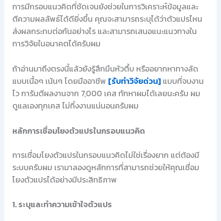
การมีกรอบแนวคิดที่ชัดเจนยังช่วยในการวิเคราะห์ข้อมูลและ
ตีความผลลัพธ์ได้ดียิ่งขึ้น คุณจะสามารถระบุได้ว่าตัวแปรไหน
ส่งผลกระทบต่อกันอย่างไร และสามารถเสนอแนะแนวทางใน
การวิจัยในอนาคตได้ครับผม
ถ้าอ่านมาถึงตรงนี้แล้วยังรู้สึกมึนหัวตึ้บ หรืออยากหาทางลัด
แบบเนื้อๆ เน้นๆ โดยมืออาชีพ
[รับทำวิจัยด่วน]
แบบที่จบงาน
ไว การันตีผลงานจาก 7,000 เคส ทักหาผมได้เลยนะครับ ผม
ดูแลเองทุกเคส ไม่ทิ้งงานแน่นอนครับผม
หลักการเชื่อมโยงตัวแปรในกรอบแนวคิด
การเชื่อมโยงตัวแปรในกรอบแนวคิดไม่ใช่เรื่องยาก แต่ต้องมี
ระบบครับผม เรามาลองดูหลักการที่สามารถช่วยให้คุณเชื่อม
โยงตัวแปรได้อย่างมีประสิทธิภาพ
1. ระบุและทำความเข้าใจตัวแปร