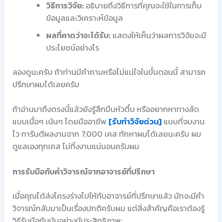
วิธีการวิจัย:
อธิบายถึงวิธีการที่คุณจะใช้ในการเก็บ
ข้อมูลและวิเคราะห์ข้อมูล
ผลที่คาดว่าจะได้รับ:
แสดงให้เห็นว่าผลการวิจัยจะมี
ประโยชน์อย่างไร
ลองดูนะครับ ถ้าท่านมีคำถามหรือไม่แน่ใจในขั้นตอนนี้ สามารถ
ปรึกษาผมได้เลยครับ
ถ้าอ่านมาถึงตรงนี้แล้วยังรู้สึกมึนหัวตึ้บ หรืออยากหาทางลัด
แบบเนื้อๆ เน้นๆ โดยมืออาชีพ
[รับทำวิจัยด่วน]
แบบที่จบงาน
ไว การันตีผลงานจาก 7,000 เคส ทักหาผมได้เลยนะครับ ผม
ดูแลเองทุกเคส ไม่ทิ้งงานแน่นอนครับผม
การรับมือกับคำวิจารณ์จากอาจารย์ที่ปรึกษา
เมื่อคุณได้ส่งโครงร่างไปให้กับอาจารย์ที่ปรึกษาแล้ว มักจะมีคำ
วิจารณ์กลับมาเป็นเรื่องปกติครับผม แต่สิ่งสำคัญคือเราต้องรู้
วิธีรับมือกับมันอย่างมีประสิทธิภาพ: