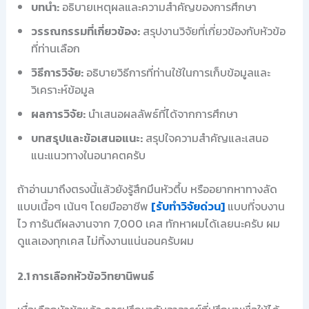
บทนำ:
อธิบายเหตุผลและความสำคัญของการศึกษา
วรรณกรรมที่เกี่ยวข้อง:
สรุปงานวิจัยที่เกี่ยวข้องกับหัวข้อ
ที่ท่านเลือก
วิธีการวิจัย:
อธิบายวิธีการที่ท่านใช้ในการเก็บข้อมูลและ
วิเคราะห์ข้อมูล
ผลการวิจัย:
นำเสนอผลลัพธ์ที่ได้จากการศึกษา
บทสรุปและข้อเสนอแนะ:
สรุปใจความสำคัญและเสนอ
แนะแนวทางในอนาคตครับ
ถ้าอ่านมาถึงตรงนี้แล้วยังรู้สึกมึนหัวตึ้บ หรืออยากหาทางลัด
แบบเนื้อๆ เน้นๆ โดยมืออาชีพ
[รับทำวิจัยด่วน]
แบบที่จบงาน
ไว การันตีผลงานจาก 7,000 เคส ทักหาผมได้เลยนะครับ ผม
ดูแลเองทุกเคส ไม่ทิ้งงานแน่นอนครับผม
2.1 การเลือกหัวข้อวิทยานิพนธ์