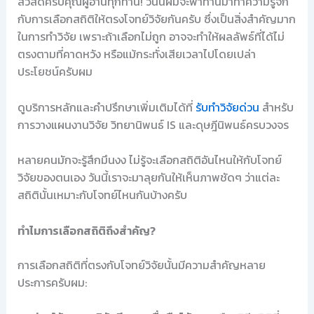
สวัสดีครับคุณผู้อ่านทุกท่าน! วันนี้ผมจะพาท่านมาทำความรู้จัก
กับการเลือกสถิติให้ตรงโจทย์วิจัยกันครับ ซึ่งเป็นสิ่งสำคัญมาก
ในการทำวิจัย เพราะถ้าเลือกไม่ถูก อาจจะทำให้ผลลัพธ์ที่ได้ไม่
ตรงตามที่คาดหวัง หรือแม้กระทั่งเสียเวลาไปโดยเปล่า
ประโยชน์ครับผม
ดูบริการหลักและคำปรึกษาเพิ่มเติมได้ที่
รับทำวิจัยด่วน
สำหรับ
การวางแผนงานวิจัย วิทยานิพนธ์ IS และดุษฎีนิพนธ์ครบวงจร
หลายคนมักจะรู้สึกมึนงง ไม่รู้จะเลือกสถิติอันไหนให้กับโจทย์
วิจัยของตนเอง วันนี้เราจะมาลุยกันให้เห็นภาพชัดๆ ว่าแต่ละ
สถิตินั้นเหมาะกับโจทย์ไหนกันบ้างครับ
ทำไมการเลือกสถิติถึงสำคัญ?
การเลือกสถิติที่ตรงกับโจทย์วิจัยนั้นมีความสำคัญหลาย
ประการครับผม: