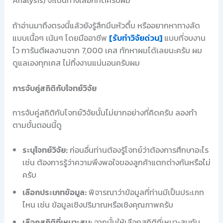
Analysis) จะเป็นทางเลือกที่ดีครับผม
ถ้าอ่านมาถึงตรงนี้แล้วยังรู้สึกมึนหัวตึ้บ หรืออยากหาทางลัด
แบบเนื้อๆ เน้นๆ โดยมืออาชีพ
[รับทำวิจัยด่วน]
แบบที่จบงาน
ไว การันตีผลงานจาก 7,000 เคส ทักหาผมได้เลยนะครับ ผม
ดูแลเองทุกเคส ไม่ทิ้งงานแน่นอนครับผม
การจับคู่สถิติกับโจทย์วิจัย
การจับคู่สถิติกับโจทย์วิจัยนั้นไม่ยากอย่างที่คิดครับ ลองทำ
ตามขั้นตอนนี้ดู
ระบุโจทย์วิจัย:
ก่อนอื่นท่านต้องรู้โจทย์ว่าต้องการศึกษาอะไร
เช่น ต้องการรู้ว่าความพึงพอใจของลูกค้าแตกต่างกันหรือไม่
ครับ
เลือกประเภทข้อมูล:
พิจารณาว่าข้อมูลที่ท่านมีเป็นประเภท
ไหน เช่น ข้อมูลเชิงปริมาณหรือเชิงคุณภาพครับ
เลือกสถิติที่เหมาะสม:
จากนั้นให้เลือกสถิติที่เหมาะสมกับ