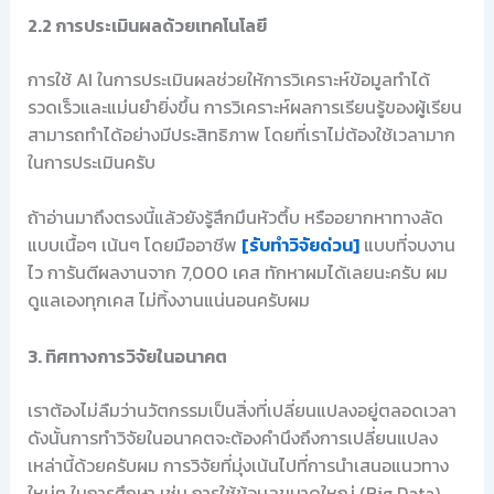
2.2 การประเมินผลด้วยเทคโนโลยี
การใช้ AI ในการประเมินผลช่วยให้การวิเคราะห์ข้อมูลทำได้
รวดเร็วและแม่นยำยิ่งขึ้น การวิเคราะห์ผลการเรียนรู้ของผู้เรียน
สามารถทำได้อย่างมีประสิทธิภาพ โดยที่เราไม่ต้องใช้เวลามาก
ในการประเมินครับ
ถ้าอ่านมาถึงตรงนี้แล้วยังรู้สึกมึนหัวตึ้บ หรืออยากหาทางลัด
แบบเนื้อๆ เน้นๆ โดยมืออาชีพ
[รับทำวิจัยด่วน]
แบบที่จบงาน
ไว การันตีผลงานจาก 7,000 เคส ทักหาผมได้เลยนะครับ ผม
ดูแลเองทุกเคส ไม่ทิ้งงานแน่นอนครับผม
3. ทิศทางการวิจัยในอนาคต
เราต้องไม่ลืมว่านวัตกรรมเป็นสิ่งที่เปลี่ยนแปลงอยู่ตลอดเวลา
ดังนั้นการทำวิจัยในอนาคตจะต้องคำนึงถึงการเปลี่ยนแปลง
เหล่านี้ด้วยครับผม การวิจัยที่มุ่งเน้นไปที่การนำเสนอแนวทาง
ใหม่ๆ ในการศึกษา เช่น การใช้ข้อมูลขนาดใหญ่ (Big Data)