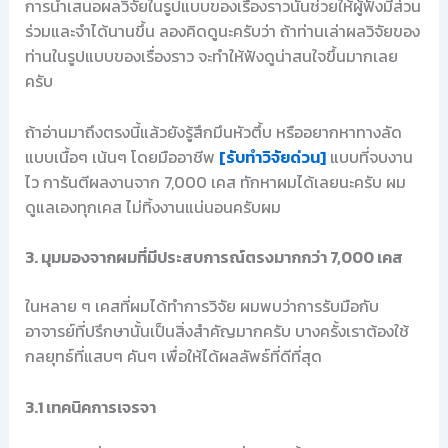
การนำเสนอผลวิจัยในรูปแบบของเรื่องราวนั้นช่วยให้ผู้ฟังมีส่วน
ร่วมและจำได้นานขึ้น ลองคิดดูนะครับว่า ถ้าท่านเล่าผลวิจัยของ
ท่านในรูปแบบของเรื่องราว จะทำให้ฟังดูน่าสนใจขึ้นมากเลย
ครับ
ถ้าอ่านมาถึงตรงนี้แล้วยังรู้สึกมึนหัวตึ้บ หรืออยากหาทางลัด
แบบเนื้อๆ เน้นๆ โดยมืออาชีพ
[รับทำวิจัยด่วน]
แบบที่จบงาน
ไว การันตีผลงานจาก 7,000 เคส ทักหาผมได้เลยนะครับ ผม
ดูแลเองทุกเคส ไม่ทิ้งงานแน่นอนครับผม
3. มุมมองจากผมที่มีประสบการณ์ตรงมากกว่า 7,000 เคส
ในหลาย ๆ เคสที่ผมได้ทำการวิจัย ผมพบว่าการรับมือกับ
อาจารย์ที่ปรึกษานั้นเป็นสิ่งสำคัญมากครับ บางครั้งเราต้องใช้
กลยุทธ์ที่แสบๆ คันๆ เพื่อให้ได้ผลลัพธ์ที่ดีที่สุด
3.1 เทคนิคการเจรจา