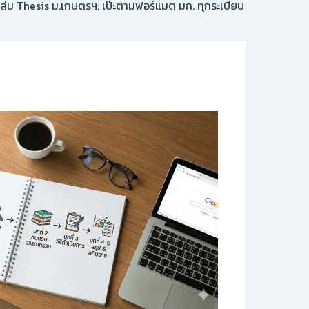
เล่ม Thesis ม.เกษตรฯ: เป๊ะตามฟอร์แมต มก. ทุกระเบียบ