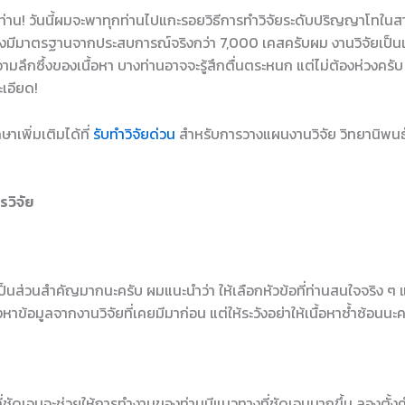
ุกท่าน! วันนี้ผมจะพาทุกท่านไปแกะรอยวิธีการทำวิจัยระดับปริญญาโทในส
างมีมาตรฐานจากประสบการณ์จริงกว่า 7,000 เคสครับผม งานวิจัยเป็นเร
ามลึกซึ้งของเนื้อหา บางท่านอาจจะรู้สึกตื่นตระหนก แต่ไม่ต้องห่วงครับ
ะเอียด!
าเพิ่มเติมได้ที่
รับทำวิจัยด่วน
สำหรับการวางแผนงานวิจัย วิทยานิพนธ์
รวิจัย
นเป็นส่วนสำคัญมากนะครับ ผมแนะนำว่า ให้เลือกหัวข้อที่ท่านสนใจจริง ๆ 
้อมูลจากงานวิจัยที่เคยมีมาก่อน แต่ให้ระวังอย่าให้เนื้อหาซ้ำซ้อนนะค
่ชัดเจนจะช่วยให้การทำงานของท่านมีแนวทางที่ชัดเจนมากขึ้น ลองตั้