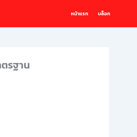
หน้าแรก
บล็อก
มาตรฐาน