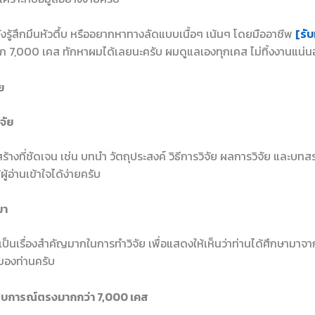
ยังรู้สึกมึนหัวตึ้บ หรืออยากหาทางลัดแบบเนื้อๆ เน้นๆ โดยมืออาชีพ
[รับ
ก 7,000 เคส ทักหาผมได้เลยนะครับ ผมดูแลเองทุกเคส ไม่ทิ้งงานแน่
ย
จัย
้างที่ชัดเจน เช่น บทนำ วัตถุประสงค์ วิธีการวิจัย ผลการวิจัย และบทส
ผู้อ่านเข้าใจได้ง่ายครับ
มา
อเป็นเรื่องสำคัญมากในการทำวิจัย เพื่อแสดงให้เห็นว่าท่านได้ศึกษามา
ัยของท่านครับ
สบการณ์ตรงมากกว่า 7,000 เคส