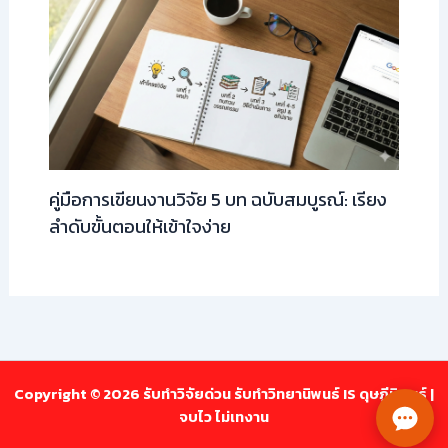
คู่มือการเขียนงานวิจัย 5 บท ฉบับสมบูรณ์: เรียง
ลำดับขั้นตอนให้เข้าใจง่าย
Copyright © 2026 รับทำวิจัยด่วน รับทำวิทยานิพนธ์ IS ดุษฎีนิพนธ์ |
จบไว ไม่เทงาน