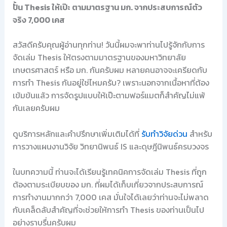
ปั้น Thesis ให้เป๊ะ ตามมาตรฐาน มก. จากประสบการณ์ตัว
จริง 7,000 เคส
สวัสดีครับคุณผู้อ่านทุกท่าน! วันนี้ผมจะพาท่านไปรู้จักกับการ
จัดเล่ม Thesis ให้ตรงตามมาตรฐานของมหาวิทยาลัย
เกษตรศาสตร์ หรือ มก. กันครับผม หลายคนอาจจะเครียดกับ
การทำ Thesis กันอยู่ใช่ไหมครับ? เพราะนอกจากเนื้อหาที่ต้อง
เข้มข้นแล้ว การจัดรูปแบบให้เป๊ะตามฟอร์แมตก็สำคัญไม่แพ้
กันเลยครับผม
ดูบริการหลักและคำปรึกษาเพิ่มเติมได้ที่
รับทำวิจัยด่วน
สำหรับ
การวางแผนงานวิจัย วิทยานิพนธ์ IS และดุษฎีนิพนธ์ครบวงจร
ในบทความนี้ ท่านจะได้เรียนรู้เทคนิคการจัดเล่ม Thesis ที่ถูก
ต้องตามระเบียบของ มก. ที่ผมได้เก็บเกี่ยวจากประสบการณ์
การทำงานมากกว่า 7,000 เคส มั่นใจได้เลยว่าท่านจะไม่พลาด
กับเคล็ดลับสำคัญที่จะช่วยให้การทำ Thesis ของท่านเป็นไป
อย่างราบรื่นครับผม