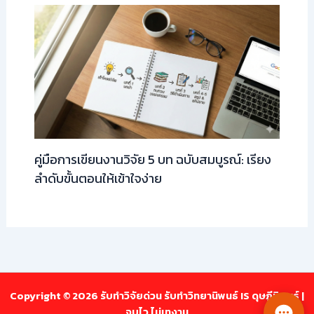
คู่มือการเขียนงานวิจัย 5 บท ฉบับสมบูรณ์: เรียง
ลำดับขั้นตอนให้เข้าใจง่าย
Copyright © 2026 รับทำวิจัยด่วน รับทำวิทยานิพนธ์ IS ดุษฎีนิพนธ์ |
จบไว ไม่เทงาน