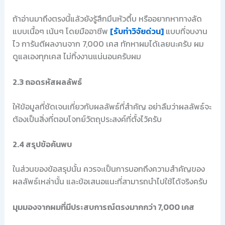
ถ้าอ่านมาถึงตรงนี้แล้วยังรู้สึกมึนหัวตึ้บ หรืออยากหาทางลัด
แบบเนื้อๆ เน้นๆ โดยมืออาชีพ
[รับทำวิจัยด่วน]
แบบที่จบงาน
ไว การันตีผลงานจาก 7,000 เคส ทักหาผมได้เลยนะครับ ผม
ดูแลเองทุกเคส ไม่ทิ้งงานแน่นอนครับผม
2.3 ถอดรหัสผลลัพธ์
ให้ข้อมูลที่ชัดเจนเกี่ยวกับผลลัพธ์ที่สำคัญ อย่าลืมว่าผลลัพธ์จะ
ต้องเป็นสิ่งที่ตอบโจทย์วัตถุประสงค์ที่ตั้งไว้ครับ
2.4 สรุปข้อค้นพบ
ในส่วนของข้อสรุปนั้น ควรจะเป็นการบอกถึงความสำคัญของ
ผลลัพธ์เหล่านั้น และข้อเสนอแนะที่สามารถนำไปใช้ได้จริงครับ
มุมมองจากผมที่มีประสบการณ์ตรงมากกว่า 7,000 เคส