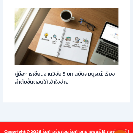
คู่มือการเขียนงานวิจัย 5 บท ฉบับสมบูรณ์: เรียง
ลำดับขั้นตอนให้เข้าใจง่าย
Copyright © 2026 รับทำวิจัยด่วน รับทำวิทยานิพนธ์ IS ดุษฎีนิพนธ์ |