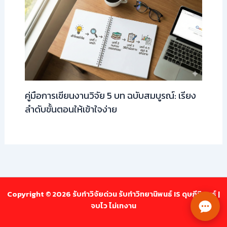
คู่มือการเขียนงานวิจัย 5 บท ฉบับสมบูรณ์: เรียง
ลำดับขั้นตอนให้เข้าใจง่าย
Copyright © 2026 รับทำวิจัยด่วน รับทำวิทยานิพนธ์ IS ดุษฎีนิพนธ์ |
จบไว ไม่เทงาน