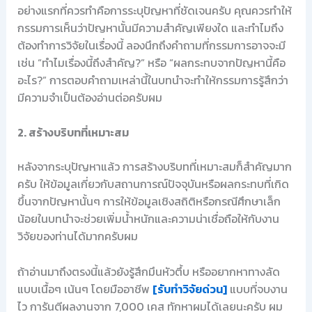
อย่างแรกที่ควรทำคือการระบุปัญหาที่ชัดเจนครับ คุณควรทำให้
กรรมการเห็นว่าปัญหานั้นมีความสำคัญเพียงใด และทำไมถึง
ต้องทำการวิจัยในเรื่องนี้ ลองนึกถึงคำถามที่กรรมการอาจจะมี
เช่น “ทำไมเรื่องนี้ถึงสำคัญ?” หรือ “ผลกระทบจากปัญหานี้คือ
อะไร?” การตอบคำถามเหล่านี้ในบทนำจะทำให้กรรมการรู้สึกว่า
มีความจำเป็นต้องอ่านต่อครับผม
2. สร้างบริบทที่เหมาะสม
หลังจากระบุปัญหาแล้ว การสร้างบริบทที่เหมาะสมก็สำคัญมาก
ครับ ให้ข้อมูลเกี่ยวกับสถานการณ์ปัจจุบันหรือผลกระทบที่เกิด
ขึ้นจากปัญหานั้นๆ การให้ข้อมูลเชิงสถิติหรือกรณีศึกษาเล็ก
น้อยในบทนำจะช่วยเพิ่มน้ำหนักและความน่าเชื่อถือให้กับงาน
วิจัยของท่านได้มากครับผม
ถ้าอ่านมาถึงตรงนี้แล้วยังรู้สึกมึนหัวตึ้บ หรืออยากหาทางลัด
แบบเนื้อๆ เน้นๆ โดยมืออาชีพ
[รับทำวิจัยด่วน]
แบบที่จบงาน
ไว การันตีผลงานจาก 7,000 เคส ทักหาผมได้เลยนะครับ ผม