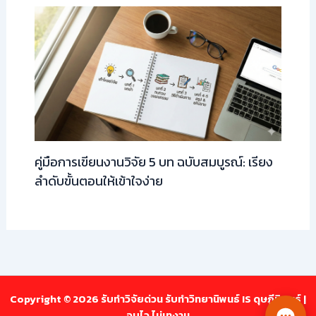
คู่มือการเขียนงานวิจัย 5 บท ฉบับสมบูรณ์: เรียง
ลำดับขั้นตอนให้เข้าใจง่าย
Copyright © 2026 รับทำวิจัยด่วน รับทำวิทยานิพนธ์ IS ดุษฎีนิพนธ์ |
จบไว ไม่เทงาน