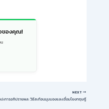
็จของคุณ!
วน
NEXT
ลปะการอภิปรายผล: วิธีสะท้อนมุมมองและเชื่อมโยงทฤษฎี