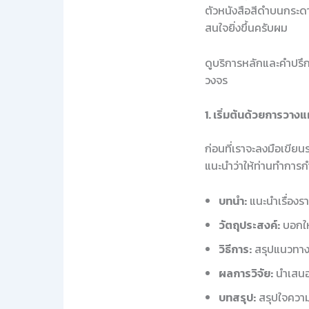
ตัวหนังสือสีดำบนกระด
สนใจยิ่งขึ้นครับผม
ดูบริการหลักและคำปรึกษ
วงจร
1. เริ่มต้นด้วยการวาง
ก่อนที่เราจะลงมือเขียน
แนะนำว่าให้ท่านทำการ
บทนำ:
แนะนำเรื่องรา
วัตถุประสงค์:
บอกให้
วิธีการ:
สรุปแนวทางที
ผลการวิจัย:
นำเสนอ
บทสรุป:
สรุปใจควา