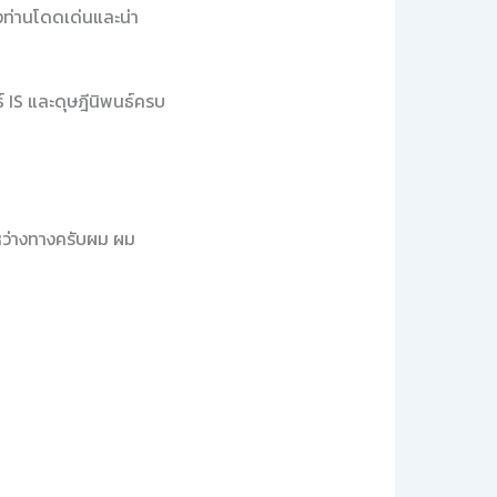
งท่านโดดเด่นและน่า
 IS และดุษฎีนิพนธ์ครบ
ระหว่างทางครับผม ผม