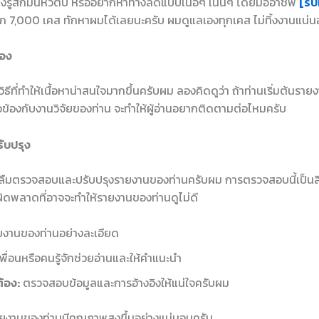
ยังรู้สึกมึนหัวตึ้บ หรืออยากหาทางลัดแบบเนื้อๆ เน้นๆ โดยมืออาชีพ
[รับ
ก 7,000 เคส ทักหาผมได้เลยนะครับ ผมดูแลเองทุกเคส ไม่ทิ้งงานแน่
่อง
งวิธีที่ทำให้เนื้อหาน่าสนใจมากขึ้นครับผม ลองคิดดูว่า ถ้าท่านเริ่มต้นรายง
ยวข้องกับงานวิจัยของท่าน จะทำให้ผู้อ่านอยากติดตามต่อไหมครับ
ับปรุง
ย่าลืมตรวจสอบและปรับปรุงรายงานของท่านครับผม การตรวจสอบนี้เป็นสิ
ผิดพลาดที่อาจจะทำให้รายงานของท่านดูไม่ดี
ยงานของท่านอย่างละเอียด
เพื่อนหรือคนรู้จักช่วยอ่านและให้คำแนะนำ
้อง:
ตรวจสอบข้อมูลและการอ้างอิงให้แน่ใจครับผม
รายงานของท่านมีคุณภาพสูงขึ้นอย่างแน่นอนครับ