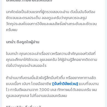
บทคัดย่อ: ทำอย่างไรให้โดนใจ
บทคัดย่อเป็นส่วนแรกที่ผู้ตรวจสอบจะอ่าน ดังนั้นมันจึงต้อง
ชัดเจนและตรงประเด็น ลองดูนะครับว่าคุณควรจะสรุป
วัตถุประสงค์ของการวิจัยและผลลัพธ์อย่างกระชับและชัดเจน
ครับผม
บทนำ: ดึงดูดใจผู้อ่าน
ในบทนำ คุณควรจะเล่าเรื่องราวหรือความสำคัญของหัวข้อที่
คุณจะศึกษาให้ชัดเจน ลุยเลยครับ ให้ผู้อ่านรู้สึกอยากติดตาม
ต่อไปว่าคุณจะนำเสนออะไร
ถ้าอ่านมาถึงตรงนี้แล้วยังรู้สึกมึนหัวตึ้บ หรืออยากหาทางลัด
แบบเนื้อๆ เน้นๆ โดยมืออาชีพ
[รับทำวิจัยด่วน]
แบบที่จบงาน
ไว การันตีผลงานจาก 7,000 เคส ทักหาผมได้เลยนะครับ ผม
ดูแลเองทุกเคส ไม่ทิ้งงานแน่นอนครับผม