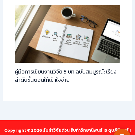
คู่มือการเขียนงานวิจัย 5 บท ฉบับสมบูรณ์: เรียง
ลำดับขั้นตอนให้เข้าใจง่าย
Copyright © 2026 รับทำวิจัยด่วน รับทำวิทยานิพนธ์ IS ดุษฎีนิพนธ์ |