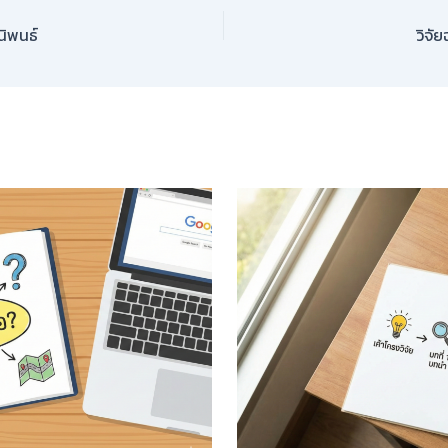
นิพนธ์
วิจั