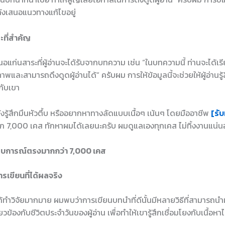
ลังเสนอแนวทางแก้ไขอยู่
ะที่สำคัญ
อแก่นสาระที่ผู้อ่านจะได้รับจากบทความ เช่น “ในบทความนี้ ท่านจะได้เรียน
าพและสามารถดึงดูดผู้อ่านได้” ครับผม การให้ข้อมูลนี้จะช่วยให้ผู้อ่านรู้
กับเขา
ยังรู้สึกมึนหัวตึ้บ หรืออยากหาทางลัดแบบเนื้อๆ เน้นๆ โดยมืออาชีพ
[รับ
ก 7,000 เคส ทักหาผมได้เลยนะครับ ผมดูแลเองทุกเคส ไม่ทิ้งงานแน่
สบการณ์ตรงมากกว่า 7,000 เคส
รเขียนที่ได้ผลจริง
ทำวิจัยมากมาย ผมพบว่าการเขียนบทนำที่ดีนั้นมีหลายวิธีที่สามารถนำมา
ี่ยวข้องกับชีวิตประจำวันของผู้อ่าน เพื่อทำให้เขารู้สึกเชื่อมโยงกับเนื้อหาไ