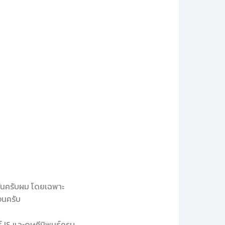
ีพกันครับผม โดยเฉพาะ
จนครับ
 IS และดุษฎีนิพนธ์ครบ