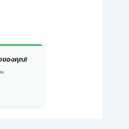
็จของคุณ!
วน