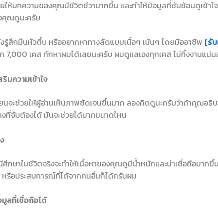
้บทความของคุณมีชีวิตชีวามากขึ้น และทำให้ข้อมูลที่ซับซ้อนดูเข้าใ
องคุณดูนะครับ
ยังรู้สึกมึนหัวตึ้บ หรืออยากหาทางลัดแบบเนื้อๆ เน้นๆ โดยมืออาชีพ
[รับ
ก 7,000 เคส ทักหาผมได้เลยนะครับ ผมดูแลเองทุกเคส ไม่ทิ้งงานแน่
เสริมความเข้าใจ
ยนจะช่วยให้ผู้อ่านเห็นภาพชัดเจนขึ้นมาก ลองคิดดูนะครับว่าถ้าคุณอธิบ
ย่างที่จับต้องได้ มันจะช่วยได้มากขนาดไหน
ิง
กษาในชีวิตจริงจะทำให้เนื้อหาของคุณดูมีน้ำหนักและน่าเชื่อถือมากขึ้
หรือประสบการณ์ที่ได้จากคนอื่นก็ได้ครับผม
ูลที่เชื่อถือได้