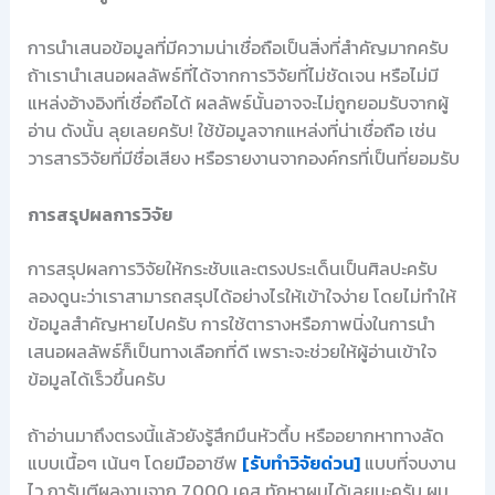
การนำเสนอข้อมูลที่มีความน่าเชื่อถือเป็นสิ่งที่สำคัญมากครับ
ถ้าเรานำเสนอผลลัพธ์ที่ได้จากการวิจัยที่ไม่ชัดเจน หรือไม่มี
แหล่งอ้างอิงที่เชื่อถือได้ ผลลัพธ์นั้นอาจจะไม่ถูกยอมรับจากผู้
อ่าน ดังนั้น ลุยเลยครับ! ใช้ข้อมูลจากแหล่งที่น่าเชื่อถือ เช่น
วารสารวิจัยที่มีชื่อเสียง หรือรายงานจากองค์กรที่เป็นที่ยอมรับ
การสรุปผลการวิจัย
การสรุปผลการวิจัยให้กระชับและตรงประเด็นเป็นศิลปะครับ
ลองดูนะว่าเราสามารถสรุปได้อย่างไรให้เข้าใจง่าย โดยไม่ทำให้
ข้อมูลสำคัญหายไปครับ การใช้ตารางหรือภาพนิ่งในการนำ
เสนอผลลัพธ์ก็เป็นทางเลือกที่ดี เพราะจะช่วยให้ผู้อ่านเข้าใจ
ข้อมูลได้เร็วขึ้นครับ
ถ้าอ่านมาถึงตรงนี้แล้วยังรู้สึกมึนหัวตึ้บ หรืออยากหาทางลัด
แบบเนื้อๆ เน้นๆ โดยมืออาชีพ
[รับทำวิจัยด่วน]
แบบที่จบงาน
ไว การันตีผลงานจาก 7,000 เคส ทักหาผมได้เลยนะครับ ผม