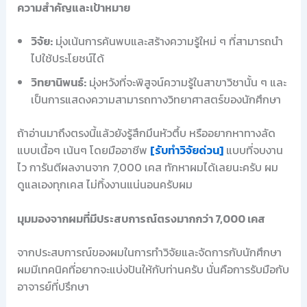
ความสำคัญและเป้าหมาย
วิจัย:
มุ่งเน้นการค้นพบและสร้างความรู้ใหม่ ๆ ที่สามารถนำ
ไปใช้ประโยชน์ได้
วิทยานิพนธ์:
มุ่งหวังที่จะพิสูจน์ความรู้ในสาขาวิชานั้น ๆ และ
เป็นการแสดงความสามารถทางวิทยาศาสตร์ของนักศึกษา
ถ้าอ่านมาถึงตรงนี้แล้วยังรู้สึกมึนหัวตึ้บ หรืออยากหาทางลัด
แบบเนื้อๆ เน้นๆ โดยมืออาชีพ
[รับทำวิจัยด่วน]
แบบที่จบงาน
ไว การันตีผลงานจาก 7,000 เคส ทักหาผมได้เลยนะครับ ผม
ดูแลเองทุกเคส ไม่ทิ้งงานแน่นอนครับผม
มุมมองจากผมที่มีประสบการณ์ตรงมากกว่า 7,000 เคส
จากประสบการณ์ของผมในการทำวิจัยและจัดการกับนักศึกษา
ผมมีเทคนิคที่อยากจะแบ่งปันให้กับท่านครับ นั่นคือการรับมือกับ
อาจารย์ที่ปรึกษา