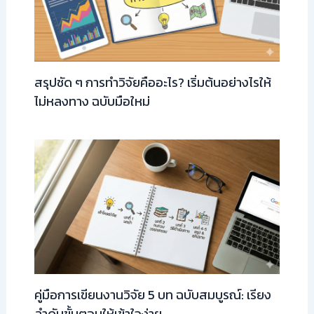
สรุปชัด ๆ การทำวิจัยคืออะไร? เริ่มต้นอย่างไรให้
ไม่หลงทาง ฉบับมือใหม่
คู่มือการเขียนงานวิจัย 5 บท ฉบับสมบูรณ์: เรียง
ลำดับขั้นตอนให้เข้าใจง่าย