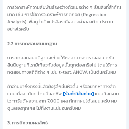
การวิเคราะห์ความสัมพันธ์ระหว่างตัวแปรต่าง ๆ เป็นสิ่งที่สำคัญ
มาก เช่น การใช้การวิเคราะห์การถดถอย (Regression
Analysis) เพื่อดูว่าตัวแปรอิสระมีผลต่อค่าของตัวแปรตาม
อย่างไรครับ
2.2 การทดสอบสมมติฐาน
การทดสอบสมมติฐานจะช่วยให้เราสามารถตรวจสอบว่าข้อ
สันนิษฐานที่เรามีเกี่ยวกับข้อมูลนั้นถูกต้องหรือไม่ โดยใช้การ
ทดสอบทางสถิติต่าง ๆ เช่น t-test, ANOVA เป็นต้นครับผม
ถ้าอ่านมาถึงตรงนี้แล้วยังรู้สึกมึนหัวตึ้บ หรืออยากหาทางลัด
แบบเนื้อๆ เน้นๆ โดยมืออาชีพ
[รับทำวิจัยด่วน]
แบบที่จบงาน
ไว การันตีผลงานจาก 7,000 เคส ทักหาผมได้เลยนะครับ ผม
ดูแลเองทุกเคส ไม่ทิ้งงานแน่นอนครับผม
3. การตีความผลลัพธ์