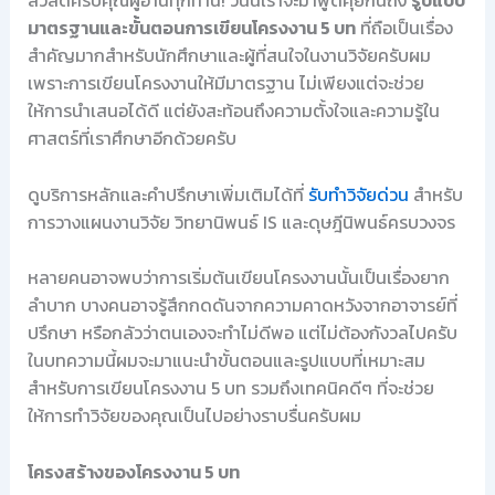
สวัสดีครับคุณผู้อ่านทุกท่าน! วันนี้เราจะมาพูดคุยกันถึง
รูปแบบ
มาตรฐานและขั้นตอนการเขียนโครงงาน 5 บท
ที่ถือเป็นเรื่อง
สำคัญมากสำหรับนักศึกษาและผู้ที่สนใจในงานวิจัยครับผม
เพราะการเขียนโครงงานให้มีมาตรฐาน ไม่เพียงแต่จะช่วย
ให้การนำเสนอได้ดี แต่ยังสะท้อนถึงความตั้งใจและความรู้ใน
ศาสตร์ที่เราศึกษาอีกด้วยครับ
ดูบริการหลักและคำปรึกษาเพิ่มเติมได้ที่
รับทำวิจัยด่วน
สำหรับ
การวางแผนงานวิจัย วิทยานิพนธ์ IS และดุษฎีนิพนธ์ครบวงจร
หลายคนอาจพบว่าการเริ่มต้นเขียนโครงงานนั้นเป็นเรื่องยาก
ลำบาก บางคนอาจรู้สึกกดดันจากความคาดหวังจากอาจารย์ที่
ปรึกษา หรือกลัวว่าตนเองจะทำไม่ดีพอ แต่ไม่ต้องกังวลไปครับ
ในบทความนี้ผมจะมาแนะนำขั้นตอนและรูปแบบที่เหมาะสม
สำหรับการเขียนโครงงาน 5 บท รวมถึงเทคนิคดีๆ ที่จะช่วย
ให้การทำวิจัยของคุณเป็นไปอย่างราบรื่นครับผม
โครงสร้างของโครงงาน 5 บท