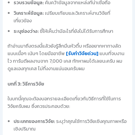
รวบรวมข้อมูล:
ค้นคว้าข้อมูลจากแหล่งที่น่าเชื่อถือ
วิเคราะห์ข้อมูล:
เปรียบเทียบและวิเคราะห์งานวิจัยที่
เกี่ยวข้อง
ระบุช่องว่าง:
ชี้ให้เห็นว่ามีอะไรที่ยังไม่ได้รับการศึกษา
ถ้าอ่านมาถึงตรงนี้แล้วยังรู้สึกมึนหัวตึ้บ หรืออยากหาทางลัด
แบบเนื้อๆ เน้นๆ โดยมืออาชีพ
[รับทำวิจัยด่วน]
แบบที่จบงาน
ไว การันตีผลงานจาก 7,000 เคส ทักหาผมได้เลยนะครับ ผม
ดูแลเองทุกเคส ไม่ทิ้งงานแน่นอนครับผม
บทที่ 3: วิธีการวิจัย
ในบทนี้คุณจะต้องบอกรายละเอียดเกี่ยวกับวิธีการที่ใช้ในการ
วิจัยครับผม ซึ่งควรประกอบด้วย:
ประเภทของการวิจัย:
ระบุว่าคุณใช้การวิจัยเชิงคุณภาพหรือ
เชิงปริมาณ