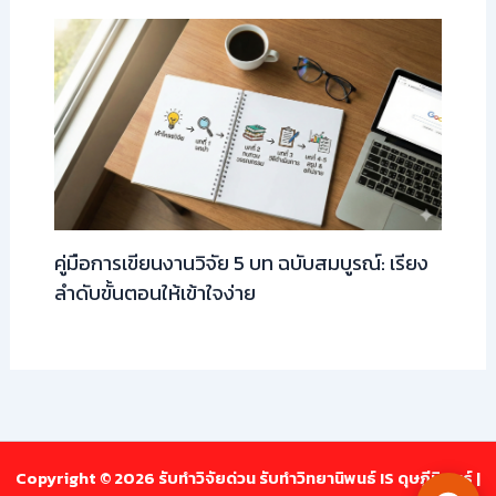
คู่มือการเขียนงานวิจัย 5 บท ฉบับสมบูรณ์: เรียง
ลำดับขั้นตอนให้เข้าใจง่าย
Copyright © 2026 รับทำวิจัยด่วน รับทำวิทยานิพนธ์ IS ดุษฎีนิพนธ์ |