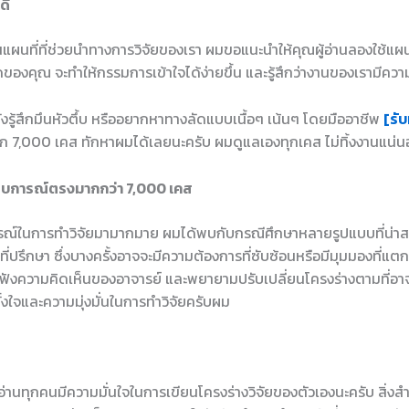
ดี
แผนที่ที่ช่วยนำทางการวิจัยของเรา ผมขอแนะนำให้คุณผู้อ่านลองใช้แ
งคุณ จะทำให้กรรมการเข้าใจได้ง่ายขึ้น และรู้สึกว่างานของเรามีควา
ยังรู้สึกมึนหัวตึ้บ หรืออยากหาทางลัดแบบเนื้อๆ เน้นๆ โดยมืออาชีพ
[รับ
ก 7,000 เคส ทักหาผมได้เลยนะครับ ผมดูแลเองทุกเคส ไม่ทิ้งงานแน่
สบการณ์ตรงมากกว่า 7,000 เคส
รณ์ในการทำวิจัยมามากมาย ผมได้พบกับกรณีศึกษาหลายรูปแบบที่น่า
ที่ปรึกษา ซึ่งบางครั้งอาจจะมีความต้องการที่ซับซ้อนหรือมีมุมมองที่แ
งใจฟังความคิดเห็นของอาจารย์ และพยายามปรับเปลี่ยนโครงร่างตามที่อ
้งใจและความมุ่งมั่นในการทำวิจัยครับผม
ผู้อ่านทุกคนมีความมั่นใจในการเขียนโครงร่างวิจัยของตัวเองนะครับ สิ่