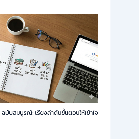
ท ฉบับสมบูรณ์: เรียงลำดับขั้นตอนให้เข้าใจ