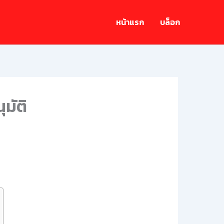
หน้าแรก
บล็อก
มัติ