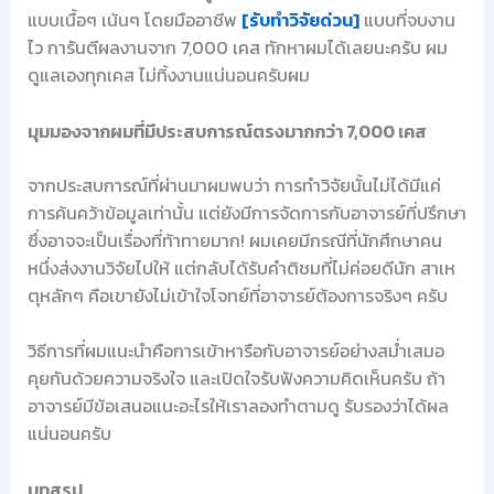
แบบเนื้อๆ เน้นๆ โดยมืออาชีพ
[รับทำวิจัยด่วน]
แบบที่จบงาน
ไว การันตีผลงานจาก 7,000 เคส ทักหาผมได้เลยนะครับ ผม
ดูแลเองทุกเคส ไม่ทิ้งงานแน่นอนครับผม
มุมมองจากผมที่มีประสบการณ์ตรงมากกว่า 7,000 เคส
จากประสบการณ์ที่ผ่านมาผมพบว่า การทำวิจัยนั้นไม่ได้มีแค่
การค้นคว้าข้อมูลเท่านั้น แต่ยังมีการจัดการกับอาจารย์ที่ปรึกษา
ซึ่งอาจจะเป็นเรื่องที่ท้าทายมาก! ผมเคยมีกรณีที่นักศึกษาคน
หนึ่งส่งงานวิจัยไปให้ แต่กลับได้รับคำติชมที่ไม่ค่อยดีนัก สาเห
ตุหลักๆ คือเขายังไม่เข้าใจโจทย์ที่อาจารย์ต้องการจริงๆ ครับ
วิธีการที่ผมแนะนำคือการเข้าหารือกับอาจารย์อย่างสม่ำเสมอ
คุยกันด้วยความจริงใจ และเปิดใจรับฟังความคิดเห็นครับ ถ้า
อาจารย์มีข้อเสนอแนะอะไรให้เราลองทำตามดู รับรองว่าได้ผล
แน่นอนครับ
บทสรุป