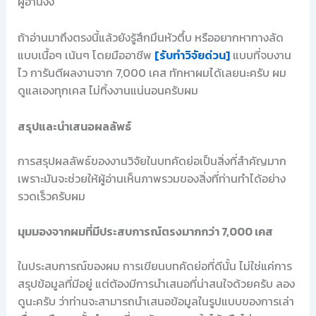
ผู้อ่านงง
ถ้าอ่านมาถึงตรงนี้แล้วยังรู้สึกมึนหัวตึ้บ หรืออยากหาทางลัด
แบบเนื้อๆ เน้นๆ โดยมืออาชีพ
[รับทำวิจัยด่วน]
แบบที่จบงาน
ไว การันตีผลงานจาก 7,000 เคส ทักหาผมได้เลยนะครับ ผม
ดูแลเองทุกเคส ไม่ทิ้งงานแน่นอนครับผม
สรุปและนำเสนอผลลัพธ์
การสรุปผลลัพธ์ของงานวิจัยในบทคัดย่อเป็นสิ่งที่สำคัญมาก
เพราะมันจะช่วยให้ผู้อ่านเห็นภาพรวมของสิ่งที่ท่านทำได้อย่าง
รวดเร็วครับผม
มุมมองจากผมที่มีประสบการณ์ตรงมากกว่า 7,000 เคส
ในประสบการณ์ของผม การเขียนบทคัดย่อที่ดีนั้น ไม่ใช่แค่การ
สรุปข้อมูลที่มีอยู่ แต่ต้องมีการนำเสนอที่น่าสนใจด้วยครับ ลอง
ดูนะครับ ว่าท่านจะสามารถนำเสนอข้อมูลในรูปแบบของการเล่า