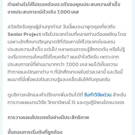
ทำอย่างไรให้โปรเจกต์จบป.ตรีของคุณประสบความสำเร็จ
จากประสบการณ์ตัวจริง 7,000 เคส
สวัสดีครับคุณผู้อ่านทุกท่าน! วันนี้ผมจะมาพูดคุยเกี่ยวกับ
Senior Project
หรือโปรเจกต์จบที่หลายท่านต้องเผชิญ โดย
เฉพาะนักศึกษาปริญญาตรีที่ต้องการให้โปรเจกต์ของตน
ประสบความสำเร็จ แต่เอ๊ะ! หลายคนอาจจะรู้สึกกดดัน หรือไม่รู้
จะเริ่มจากตรงไหนดีใช่ไหมครับ? ผมเข้าใจดีครับ เพราะจาก
ประสบการณ์ที่ผ่านมามากกว่า 7,000 เคส ผมได้เห็นความ
ท้าทายและปัญหาต่าง ๆ ที่นักศึกษาเจอในช่วงเวลานี้ และวันนี้
ผมมาที่นี่เพื่อแบ่งปันความรู้และเคล็ดลับให้กับคุณครับ
ดูบริการหลักและคำปรึกษาเพิ่มเติมได้ที่
รับทำวิจัยด่วน
สำหรับ
การวางแผนงานวิจัย วิทยานิพนธ์ IS และดุษฎีนิพนธ์ครบวงจร
การวางแผนโปรเจกต์อย่างมีประสิทธิภาพ
ขั้นตอนการเริ่มต้นที่ถูกต้อง